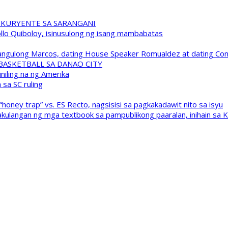
 KURYENTE SA SARANGANI
pollo Quiboloy, isinusulong ng isang mambabatas
 Pangulong Marcos, dating House Speaker Romualdez at dating C
A BASKETBALL SA DANAO CITY
niling na ng Amerika
sa SC ruling
oney trap” vs. ES Recto, nagsisisi sa pagkakadawit nito sa isyu
kulangan ng mga textbook sa pampublikong paaralan, inihain sa 