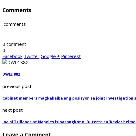
Comments
comments
0 comment
0
Facebook
Twitter
Google +
Pinterest
DWIZ 882
previous post
Cabinet members magkakaiba ang posisyon sa joint investigation sa
next post
Ina ni Trillanes at Napoles isinasangkot ni Duterte sa ‘Kevlar helm
Leave a Comment