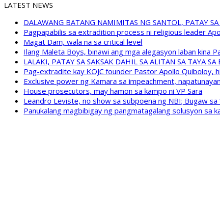
LATEST NEWS
DALAWANG BATANG NAMIMITAS NG SANTOL, PATAY SA
Pagpapabilis sa extradition process ni religious leader A
Magat Dam, wala na sa critical level
Ilang Maleta Boys, binawi ang mga alegasyon laban kina
LALAKI, PATAY SA SAKSAK DAHIL SA ALITAN SA TAYA S
Pag-extradite kay KOJC founder Pastor Apollo Quiboloy, hi
Exclusive power ng Kamara sa impeachment, napatunayan 
House prosecutors, may hamon sa kampo ni VP Sara
Leandro Leviste, no show sa subpoena ng NBI; Bugaw sa “h
Panukalang magbibigay ng pangmatagalang solusyon sa ka