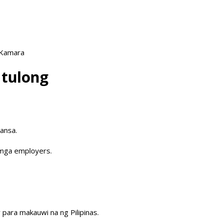
 Kamara
 tulong
ansa.
g mga employers.
para makauwi na ng Pilipinas.