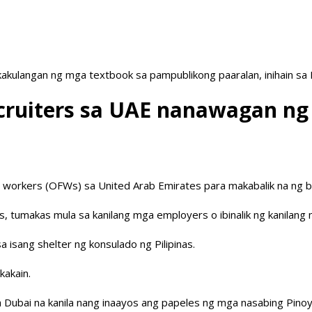
akulangan ng mga textbook sa pampublikong paaralan, inihain sa
ecruiters sa UAE nanawagan ng
workers (OFWs) sa United Arab Emirates para makabalik na ng b
rs, tumakas mula sa kanilang mga employers o ibinalik ng kanilan
 isang shelter ng konsulado ng Pilipinas.
kakain.
a Dubai na kanila nang inaayos ang papeles ng mga nasabing Pinoy 