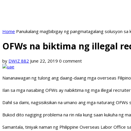
Home
Panukalang magbibigay ng pangmatagalang solusyon sa k
OFWs na biktima ng illegal r
by
DWIZ 882
June 22, 2019
0 comment
Nananawagan ng tulong ang daang-daang mga overseas Filipino 
Ilan sa mga nasabing OFWs ay nabiktima ng mga illegal recruite
Dahil sa dami, nagsisiksikan na umano ang mga naturang OFWs sa
Bukod dito nagiging problema na rin nila kung saan kukuha ng ma
Samantala, tiniyak naman ng Philippine Overseas Labor Office s