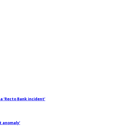
 ‘Recto Bank incident’
et anomaly’