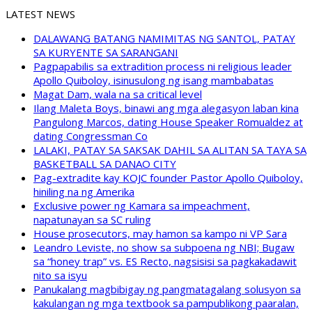
LATEST NEWS
DALAWANG BATANG NAMIMITAS NG SANTOL, PATAY
SA KURYENTE SA SARANGANI
Pagpapabilis sa extradition process ni religious leader
Apollo Quiboloy, isinusulong ng isang mambabatas
Magat Dam, wala na sa critical level
Ilang Maleta Boys, binawi ang mga alegasyon laban kina
Pangulong Marcos, dating House Speaker Romualdez at
dating Congressman Co
LALAKI, PATAY SA SAKSAK DAHIL SA ALITAN SA TAYA SA
BASKETBALL SA DANAO CITY
Pag-extradite kay KOJC founder Pastor Apollo Quiboloy,
hiniling na ng Amerika
Exclusive power ng Kamara sa impeachment,
napatunayan sa SC ruling
House prosecutors, may hamon sa kampo ni VP Sara
Leandro Leviste, no show sa subpoena ng NBI; Bugaw
sa “honey trap” vs. ES Recto, nagsisisi sa pagkakadawit
nito sa isyu
Panukalang magbibigay ng pangmatagalang solusyon sa
kakulangan ng mga textbook sa pampublikong paaralan,