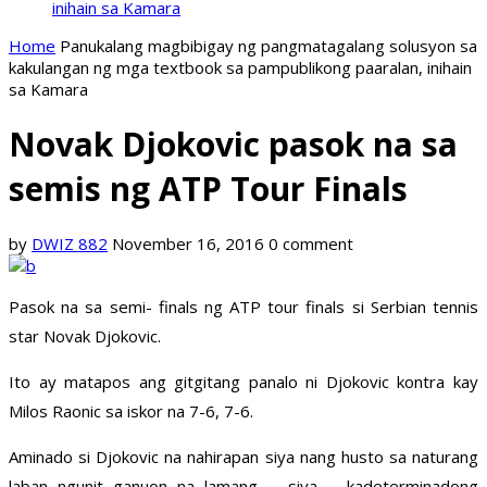
inihain sa Kamara
Home
Panukalang magbibigay ng pangmatagalang solusyon sa
kakulangan ng mga textbook sa pampublikong paaralan, inihain
sa Kamara
Novak Djokovic pasok na sa
semis ng ATP Tour Finals
by
DWIZ 882
November 16, 2016
0 comment
Pasok na sa semi- finals ng ATP tour finals si Serbian tennis
star Novak Djokovic.
Ito ay matapos ang gitgitang panalo ni Djokovic kontra kay
Milos Raonic sa iskor na 7-6, 7-6.
Aminado si Djokovic na nahirapan siya nang husto sa naturang
laban ngunit ganuon na lamang siya kadeterminadong