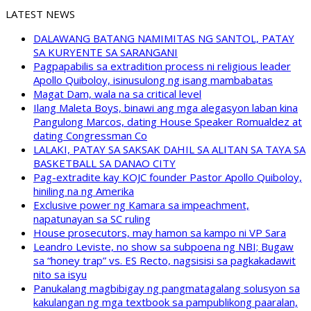
LATEST NEWS
DALAWANG BATANG NAMIMITAS NG SANTOL, PATAY
SA KURYENTE SA SARANGANI
Pagpapabilis sa extradition process ni religious leader
Apollo Quiboloy, isinusulong ng isang mambabatas
Magat Dam, wala na sa critical level
Ilang Maleta Boys, binawi ang mga alegasyon laban kina
Pangulong Marcos, dating House Speaker Romualdez at
dating Congressman Co
LALAKI, PATAY SA SAKSAK DAHIL SA ALITAN SA TAYA SA
BASKETBALL SA DANAO CITY
Pag-extradite kay KOJC founder Pastor Apollo Quiboloy,
hiniling na ng Amerika
Exclusive power ng Kamara sa impeachment,
napatunayan sa SC ruling
House prosecutors, may hamon sa kampo ni VP Sara
Leandro Leviste, no show sa subpoena ng NBI; Bugaw
sa “honey trap” vs. ES Recto, nagsisisi sa pagkakadawit
nito sa isyu
Panukalang magbibigay ng pangmatagalang solusyon sa
kakulangan ng mga textbook sa pampublikong paaralan,