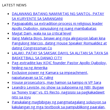
LATEST NEWS
DALAWANG BATANG NAMIMITAS NG SANTOL, PATAY
SA KURYENTE SA SARANGANI
Pagpapabilis sa extradition process ni religious leader
Apollo Quiboloy, isinusulong ng isang mambabatas
Magat Dam, wala na sa critical level
Ilang Maleta Boys, binawi ang mga alegasyon laban kina
Pangulong Marcos, dating House Speaker Romualdez at
dating Congressman Co
LALAKI, PATAY SA SAKSAK DAHIL SA ALITAN SA TAYA SA
BASKETBALL SA DANAO CITY
Pag-extradite kay KOJC founder Pastor Apollo Quiboloy,
hiniling na ng Amerika
Exclusive power ng Kamara sa impeachment,
napatunayan sa SC ruling
House prosecutors, may hamon sa kampo ni VP Sara
Leandro Leviste, no show sa subpoena ng NBI; Bugaw
sa “honey trap” vs. ES Recto, nagsisisi sa pagkakadawit
nito sa isyu
Panukalang magbibigay ng pangmatagalang solusyon sa
kakulangan ng mga textbook sa pampublikong paaralan,