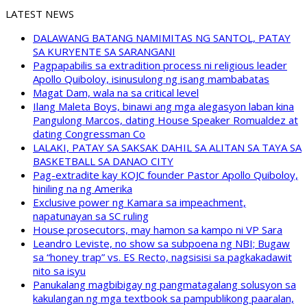
LATEST NEWS
DALAWANG BATANG NAMIMITAS NG SANTOL, PATAY
SA KURYENTE SA SARANGANI
Pagpapabilis sa extradition process ni religious leader
Apollo Quiboloy, isinusulong ng isang mambabatas
Magat Dam, wala na sa critical level
Ilang Maleta Boys, binawi ang mga alegasyon laban kina
Pangulong Marcos, dating House Speaker Romualdez at
dating Congressman Co
LALAKI, PATAY SA SAKSAK DAHIL SA ALITAN SA TAYA SA
BASKETBALL SA DANAO CITY
Pag-extradite kay KOJC founder Pastor Apollo Quiboloy,
hiniling na ng Amerika
Exclusive power ng Kamara sa impeachment,
napatunayan sa SC ruling
House prosecutors, may hamon sa kampo ni VP Sara
Leandro Leviste, no show sa subpoena ng NBI; Bugaw
sa “honey trap” vs. ES Recto, nagsisisi sa pagkakadawit
nito sa isyu
Panukalang magbibigay ng pangmatagalang solusyon sa
kakulangan ng mga textbook sa pampublikong paaralan,