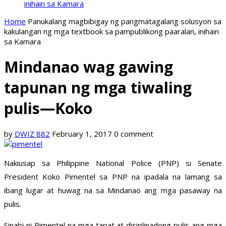
inihain sa Kamara
Home
Panukalang magbibigay ng pangmatagalang solusyon sa
kakulangan ng mga textbook sa pampublikong paaralan, inihain
sa Kamara
Mindanao wag gawing
tapunan ng mga tiwaling
pulis—Koko
by
DWIZ 882
February 1, 2017
0 comment
Nakiusap sa Philippine National Police (PNP) si Senate
President Koko Pimentel sa PNP na ipadala na lamang sa
ibang lugar at huwag na sa Mindanao ang mga pasaway na
pulis.
Sinabi ni Pimentel na mga tapat at disiplinadong pulis ang mga