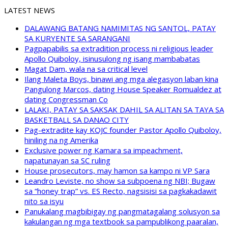
LATEST NEWS
DALAWANG BATANG NAMIMITAS NG SANTOL, PATAY
SA KURYENTE SA SARANGANI
Pagpapabilis sa extradition process ni religious leader
Apollo Quiboloy, isinusulong ng isang mambabatas
Magat Dam, wala na sa critical level
Ilang Maleta Boys, binawi ang mga alegasyon laban kina
Pangulong Marcos, dating House Speaker Romualdez at
dating Congressman Co
LALAKI, PATAY SA SAKSAK DAHIL SA ALITAN SA TAYA SA
BASKETBALL SA DANAO CITY
Pag-extradite kay KOJC founder Pastor Apollo Quiboloy,
hiniling na ng Amerika
Exclusive power ng Kamara sa impeachment,
napatunayan sa SC ruling
House prosecutors, may hamon sa kampo ni VP Sara
Leandro Leviste, no show sa subpoena ng NBI; Bugaw
sa “honey trap” vs. ES Recto, nagsisisi sa pagkakadawit
nito sa isyu
Panukalang magbibigay ng pangmatagalang solusyon sa
kakulangan ng mga textbook sa pampublikong paaralan,