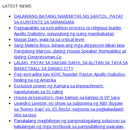
LATEST NEWS
DALAWANG BATANG NAMIMITAS NG SANTOL, PATAY
SA KURYENTE SA SARANGANI
Pagpapabilis sa extradition process ni religious leader
Apollo Quiboloy, isinusulong ng isang mambabatas
Magat Dam, wala na sa critical level
Ilang Maleta Boys, binawi ang mga alegasyon laban kina
Pangulong Marcos, dating House Speaker Romualdez at
dating Congressman Co
LALAKI, PATAY SA SAKSAK DAHIL SA ALITAN SA TAYA SA
BASKETBALL SA DANAO CITY
Pag-extradite kay KOJC founder Pastor Apollo Quiboloy,
hiniling na ng Amerika
Exclusive power ng Kamara sa impeachment,
napatunayan sa SC ruling
House prosecutors, may hamon sa kampo ni VP Sara
Leandro Leviste, no show sa subpoena ng NBI; Bugaw
sa “honey trap” vs. ES Recto, nagsisisi sa pagkakadawit
nito sa isyu
Panukalang magbibigay ng pangmatagalang solusyon sa
kakulangan ng mga textbook sa pampublikong paaralan,