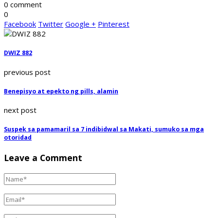
0 comment
0
Facebook
Twitter
Google +
Pinterest
DWIZ 882
previous post
Benepisyo at epekto ng pills, alamin
next post
Suspek sa pamamaril sa 7 indibidwal sa Makati, sumuko sa mga
otoridad
Leave a Comment