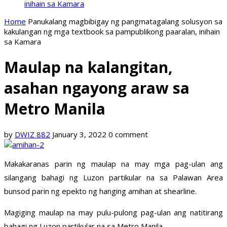
inihain sa Kamara
Home
Panukalang magbibigay ng pangmatagalang solusyon sa
kakulangan ng mga textbook sa pampublikong paaralan, inihain
sa Kamara
Maulap na kalangitan,
asahan ngayong araw sa
Metro Manila
by
DWIZ 882
January 3, 2022
0 comment
Makakaranas parin ng maulap na may mga pag-ulan ang
silangang bahagi ng Luzon partikular na sa Palawan Area
bunsod parin ng epekto ng hanging amihan at shearline.
Magiging maulap na may pulu-pulong pag-ulan ang natitirang
bahagi ng Luzon partikular na sa Metro Manila.