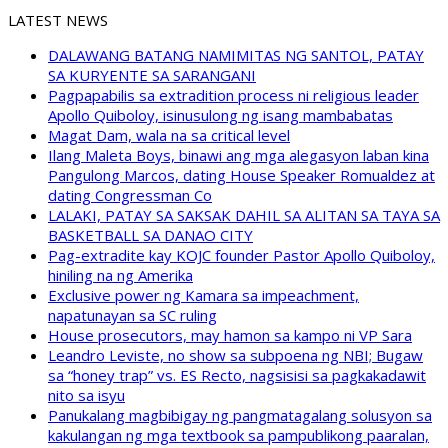
LATEST NEWS
DALAWANG BATANG NAMIMITAS NG SANTOL, PATAY
SA KURYENTE SA SARANGANI
Pagpapabilis sa extradition process ni religious leader
Apollo Quiboloy, isinusulong ng isang mambabatas
Magat Dam, wala na sa critical level
Ilang Maleta Boys, binawi ang mga alegasyon laban kina
Pangulong Marcos, dating House Speaker Romualdez at
dating Congressman Co
LALAKI, PATAY SA SAKSAK DAHIL SA ALITAN SA TAYA SA
BASKETBALL SA DANAO CITY
Pag-extradite kay KOJC founder Pastor Apollo Quiboloy,
hiniling na ng Amerika
Exclusive power ng Kamara sa impeachment,
napatunayan sa SC ruling
House prosecutors, may hamon sa kampo ni VP Sara
Leandro Leviste, no show sa subpoena ng NBI; Bugaw
sa “honey trap” vs. ES Recto, nagsisisi sa pagkakadawit
nito sa isyu
Panukalang magbibigay ng pangmatagalang solusyon sa
kakulangan ng mga textbook sa pampublikong paaralan,