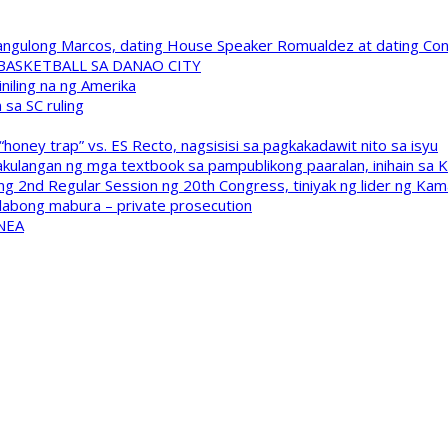
 Pangulong Marcos, dating House Speaker Romualdez at dating C
A BASKETBALL SA DANAO CITY
niling na ng Amerika
sa SC ruling
oney trap” vs. ES Recto, nagsisisi sa pagkakadawit nito sa isyu
kulangan ng mga textbook sa pampublikong paaralan, inihain sa 
 2nd Regular Session ng 20th Congress, tiniyak ng lider ng Kam
labong mabura – private prosecution
 NEA