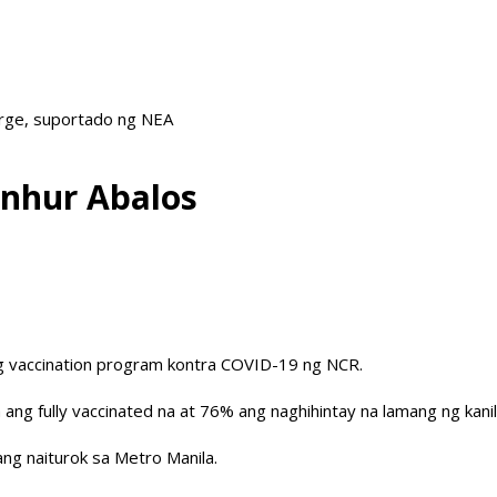
arge, suportado ng NEA
nhur Abalos
g vaccination program kontra COVID-19 ng NCR.
 ang fully vaccinated na at 76% ang naghihintay na lamang ng kan
ng naiturok sa Metro Manila.