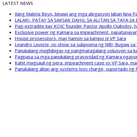
LATEST NEWS
Ilang Maleta Boys, binawi ang mga alegasyon laban kina
LALAKI, PATAY SA SAKSAK DAHIL SA ALITAN SA TAYA S
Pag-extradite kay KOJC founder Pastor Apollo Quiboloy, hi
Exclusive power ng Kamara sa impeachment, napatunayan 
House prosecutors, may hamon sa kampo ni VP Sara
Leandro Leviste, no show sa subpoena ng NBI; Bugaw sa “h
Panukalang magbibigay ng pangmatagalang solusyon sa ka
Pagpasa sa mga panukalang prayoridad ng Kamara ngayong
Kahit magsauli ng pera, impeachment case vs VP Sara, ma
Panukalang alisin ang systems loss charge, suportado ng