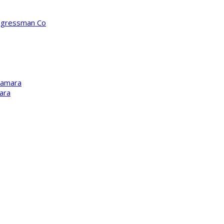
ongressman Co
Kamara
ara