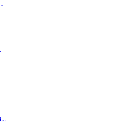
..
.
...