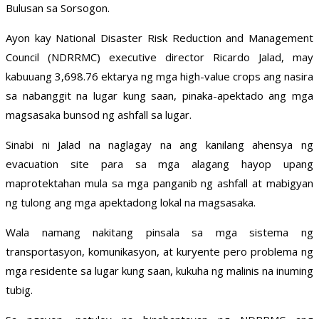
Bulusan sa Sorsogon.
Ayon kay National Disaster Risk Reduction and Management
Council (NDRRMC) executive director Ricardo Jalad, may
kabuuang 3,698.76 ektarya ng mga high-value crops ang nasira
sa nabanggit na lugar kung saan, pinaka-apektado ang mga
magsasaka bunsod ng ashfall sa lugar.
Sinabi ni Jalad na naglagay na ang kanilang ahensya ng
evacuation site para sa mga alagang hayop upang
maprotektahan mula sa mga panganib ng ashfall at mabigyan
ng tulong ang mga apektadong lokal na magsasaka.
Wala namang nakitang pinsala sa mga sistema ng
transportasyon, komunikasyon, at kuryente pero problema ng
mga residente sa lugar kung saan, kukuha ng malinis na inuming
tubig.