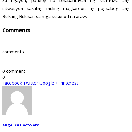
Sa ngayon, patuloy na binabantayan ng NDRRMC ang
sitwasyon sakaling muling magkaroon ng pagsabog ang
Bulkang Bulusan sa mga susunod na araw.
Comments
comments
0 comment
0
Facebook
Twitter
Google +
Pinterest
Angelica Doctolero