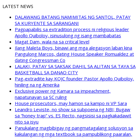
LATEST NEWS
DALAWANG BATANG NAMIMITAS NG SANTOL, PATAY
SA KURYENTE SA SARANGANI
Pagpapabilis sa extradition process ni religious leader
Apollo Quiboloy, isinusulong ng isang mambabatas
Magat Dam, wala na sa critical level
Ilang Maleta Boys, binawi ang mga alegasyon laban kina
Pangulong Marcos, dating House Speaker Romualdez at
dating Congressman Co
LALAKI, PATAY SA SAKSAK DAHIL SA ALITAN SA TAYA SA
BASKETBALL SA DANAO CITY
Pag-extradite kay KOJC founder Pastor Apollo Quiboloy,
hiniling na ng Amerika
Exclusive power ng Kamara sa impeachment,
napatunayan sa SC ruling
House prosecutors, may hamon sa kampo ni VP Sara
Leandro Leviste, no show sa subpoena ng NBI; Bugaw
sa “honey trap” vs. ES Recto, nagsisisi sa pagkakadawit
nito sa isyu
Panukalang magbibigay ng pangmatagalang solusyon sa
kakulangan ng mga textbook sa pampublikong paaralan,