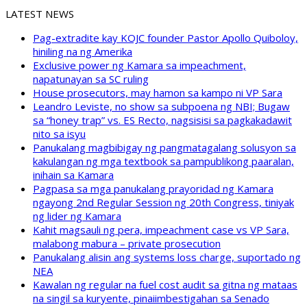
LATEST NEWS
Pag-extradite kay KOJC founder Pastor Apollo Quiboloy,
hiniling na ng Amerika
Exclusive power ng Kamara sa impeachment,
napatunayan sa SC ruling
House prosecutors, may hamon sa kampo ni VP Sara
Leandro Leviste, no show sa subpoena ng NBI; Bugaw
sa “honey trap” vs. ES Recto, nagsisisi sa pagkakadawit
nito sa isyu
Panukalang magbibigay ng pangmatagalang solusyon sa
kakulangan ng mga textbook sa pampublikong paaralan,
inihain sa Kamara
Pagpasa sa mga panukalang prayoridad ng Kamara
ngayong 2nd Regular Session ng 20th Congress, tiniyak
ng lider ng Kamara
Kahit magsauli ng pera, impeachment case vs VP Sara,
malabong mabura – private prosecution
Panukalang alisin ang systems loss charge, suportado ng
NEA
Kawalan ng regular na fuel cost audit sa gitna ng mataas
na singil sa kuryente, pinaiimbestigahan sa Senado