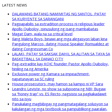
LATEST NEWS
DALAWANG BATANG NAMIMITAS NG SANTOL, PATAY
SA KURYENTE SA SARANGANI
Pagpapabilis sa extradition process ni religious leader
Apollo Quiboloy, isinusulong ng isang mambabatas
Magat Dam, wala na sa critical level
Ilang Maleta Boys, binawi ang mga alegasyon laban kina
Pangulong Marcos, dating House Speaker Romualdez at
dating Congressman Co
LALAKI, PATAY SA SAKSAK DAHIL SA ALITAN SA TAYA SA
BASKETBALL SA DANAO CITY
Pag-extradite kay KOJC founder Pastor Apollo Quiboloy,
hiniling na ng Amerika
Exclusive power ng Kamara sa impeachment,
napatunayan sa SC ruling
House prosecutors, may hamon sa kampo ni VP Sara
Leandro Leviste, no show sa subpoena ng NBI; Bugaw
sa “honey trap” vs. ES Recto, nagsisisi sa pagkakadawit
nito sa isyu
Panukalang magbibigay ng pangmatagalang solusyon sa
kakulangan ng mga textbook sa pampublikong paaralan,