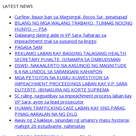
LATEST NEWS
Curfew, liquor ban sa Magsingal, Ilocos Sur, ipinatupad
BILANG NG MGA WALANG TRABAHO, TUMAAS NOONG
HUNYO — PSA
Dalawang dating aide ni VP Sara, haharap sa
impeachment trial sa susunod na linggo
PAGASA 5AM
REKLAMO LABAN KAY BAGONG TALAGANG HEALTH
SECRETARY PUJALTE, ISINAMPA SA OMBUDSMAN
DSWD, NAKAALERTO NA KASUNOD NG MAGNITUDE
6.4 NA LINDOL SA SARANGANI KAHAPON
MGA PETISYON NA KUMU-KUWESTIYON SA
IMPEACHMENT PROCEEDINGS LABAN KAY V.P. SARA
DUTERTE, IBINASURA NG KORTE SUPREMA
SC ruling, nagpatibay sa impeachment process laban kay
VP Sara, ayon sa lead prosecutor
HUMAN TRAFFICKING CASE LABAN KAY JING PARAS,
PINAG-AARALAN NA NG DILG
Away ng 2 kaklase, sinundan ng umano’y mass hysteria;
mahigit 20 estudyante, nahimatay