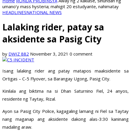
Home
RONDA PROBINSYA
Away ng 2 kaklase, sinundan ng
umano’y mass hysteria; mahigit 20 estudyante, nahimatay
HEADLINES
NATIONAL NEWS
Lalaking rider, patay sa
aksidente sa Pasig City
by
DWIZ 882
November 3, 2021
0 comment
Isang lalaking rider ang patay matapos maaksidente sa
Ortigas – C-5 Flyover, sa Barangay Ugong, Pasig City.
Kinilala ang biktima na si Dhan Saturnino Fiel, 24 anyos,
residente ng Taytay, Rizal.
Ayon sa Pasig City Police, kagagaling lamang ni Fiel sa Taytay
nang maganap ang aksidente dakong alas-3:30 kaninang
madaling araw.