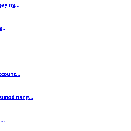
ay ng...
...
count...
sunod nang...
..