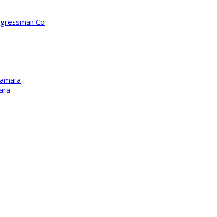
ongressman Co
Kamara
ara