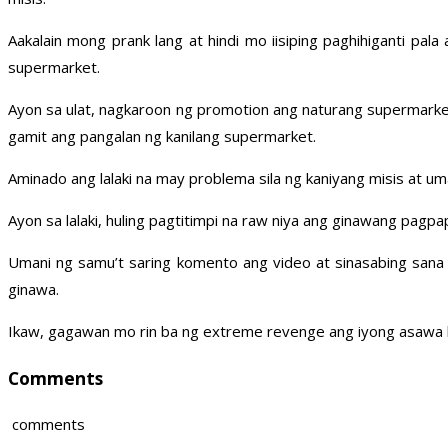
Aakalain mong prank lang at hindi mo iisiping paghihiganti pal
supermarket.
Ayon sa ulat, nagkaroon ng promotion ang naturang supermark
gamit ang pangalan ng kanilang supermarket.
Aminado ang lalaki na may problema sila ng kaniyang misis at uma
Ayon sa lalaki, huling pagtitimpi na raw niya ang ginawang pagpa
Umani ng samu’t saring komento ang video at sinasabing sana n
ginawa.
Ikaw, gagawan mo rin ba ng extreme revenge ang iyong asawa k
Comments
comments