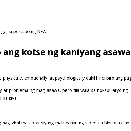
arge, suportado ng NEA
 ang kotse ng kaniyang asawa d
hysically, emotionally, at psychologically dahil hindi biro ang pa
at problema ng mag-asawa, pero tila wala sa bokabularyo ng la
 pa siya.
ang nag-viral matapos siyang makuhanan ng video na binubuhusa