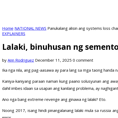
Home
NATIONAL NEWS
Panukalang alisin ang systems loss ch
EXPLAINERS
Lalaki, binuhusan ng semento
by
Ann Rodriguez
December 11, 2025
0 comment
Ika nga nila, ang pag-aasawa ay para lang sa mga taong handa na p
Kaniya-kaniyang paraan naman kung paano solusyunan ang away 
dahil imbes idaan sa usapan ang kanilang problema, ay naghiganti
Ano nga bang extreme revenge ang ginawa ng lalaki? Eto.
Noong 2017, isang hindi pinangalanang lalaki mula sa russia 
misis.