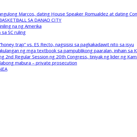
 Pangulong Marcos, dating House Speaker Romualdez at dating C
A BASKETBALL SA DANAO CITY
niling na ng Amerika
sa SC ruling
oney trap” vs. ES Recto, nagsisisi sa pagkakadawit nito sa isyu
kulangan ng mga textbook sa pampublikong paaralan, inihain sa 
 2nd Regular Session ng 20th Congress, tiniyak ng lider ng Kam
labong mabura – private prosecution
 NEA