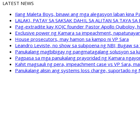
LATEST NEWS
Ilang Maleta Boys, binawi ang mga alegasyon laban kina
LALAKI, PATAY SA SAKSAK DAHIL SA ALITAN SA TAYA S
Pag-extradite kay KOJC founder Pastor Apollo Quiboloy, hi
Exclusive power ng Kamara sa impeachment, napatunayan 
House prosecutors, may hamon sa kampo ni VP Sara
Leandro Leviste, no show sa subpoena ng NBI; Bugaw sa “h
Panukalang magbibigay ng pangmatagalang solusyon sa ka
Pagpasa sa mga panukalang prayoridad ng Kamara ngayong
Kahit magsauli ng pera, impeachment case vs VP Sara, ma
Panukalang alisin ang systems loss charge, suportado ng