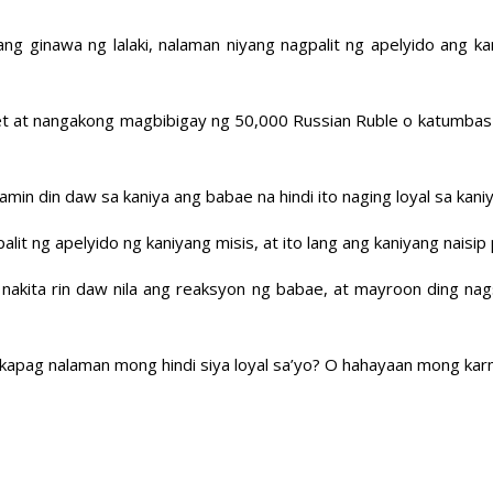
a ang ginawa ng lalaki, nalaman niyang nagpalit ng apelyido ang k
et at nangakong magbibigay ng 50,000 Russian Ruble o katumbas 
min din daw sa kaniya ang babae na hindi ito naging loyal sa kaniy
palit ng apelyido ng kaniyang misis, at ito lang ang kaniyang naisi
akita rin daw nila ang reaksyon ng babae, at mayroon ding nags
apag nalaman mong hindi siya loyal sa’yo? O hahayaan mong karm