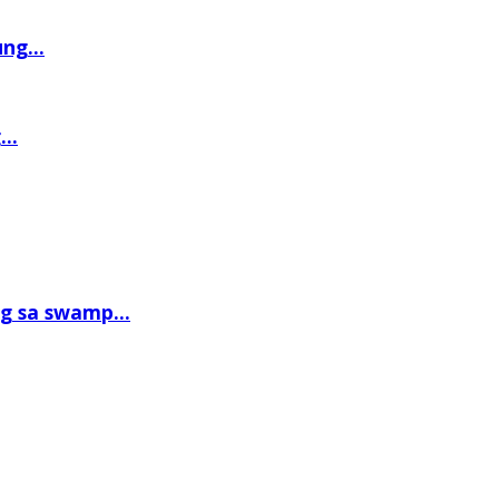
ng...
..
g sa swamp...