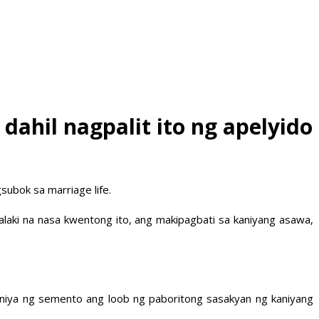
ahil nagpalit ito ng apelyido
gsubok sa marriage life.
laki na nasa kwentong ito, ang makipagbati sa kaniyang asawa,
n niya ng semento ang loob ng paboritong sasakyan ng kaniyang