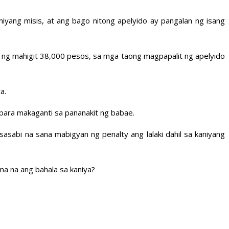
aniyang misis, at ang bago nitong apelyido ay pangalan ng isang
ng mahigit 38,000 pesos, sa mga taong magpapalit ng apelyido
a.
p para makaganti sa pananakit ng babae.
asabi na sana mabigyan ng penalty ang lalaki dahil sa kaniyang
a na ang bahala sa kaniya?