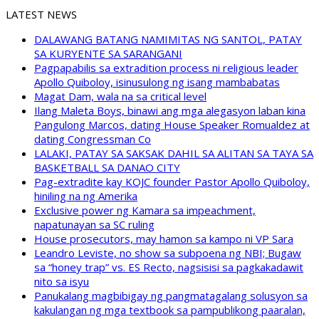
LATEST NEWS
DALAWANG BATANG NAMIMITAS NG SANTOL, PATAY
SA KURYENTE SA SARANGANI
Pagpapabilis sa extradition process ni religious leader
Apollo Quiboloy, isinusulong ng isang mambabatas
Magat Dam, wala na sa critical level
Ilang Maleta Boys, binawi ang mga alegasyon laban kina
Pangulong Marcos, dating House Speaker Romualdez at
dating Congressman Co
LALAKI, PATAY SA SAKSAK DAHIL SA ALITAN SA TAYA SA
BASKETBALL SA DANAO CITY
Pag-extradite kay KOJC founder Pastor Apollo Quiboloy,
hiniling na ng Amerika
Exclusive power ng Kamara sa impeachment,
napatunayan sa SC ruling
House prosecutors, may hamon sa kampo ni VP Sara
Leandro Leviste, no show sa subpoena ng NBI; Bugaw
sa “honey trap” vs. ES Recto, nagsisisi sa pagkakadawit
nito sa isyu
Panukalang magbibigay ng pangmatagalang solusyon sa
kakulangan ng mga textbook sa pampublikong paaralan,