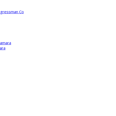
ongressman Co
Kamara
ara