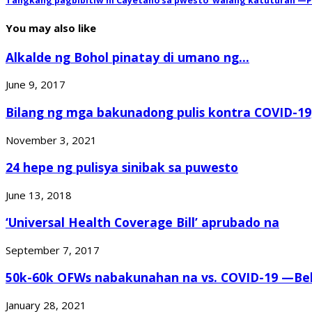
Tangkang pagbibitiw ni Cayetano sa pwesto ‘walang katuturan’—P
You may also like
Alkalde ng Bohol pinatay di umano ng...
June 9, 2017
Bilang ng mga bakunadong pulis kontra COVID-19,
November 3, 2021
24 hepe ng pulisya sinibak sa puwesto
June 13, 2018
‘Universal Health Coverage Bill’ aprubado na
September 7, 2017
50k-60k OFWs nabakunahan na vs. COVID-19 —Bel
January 28, 2021