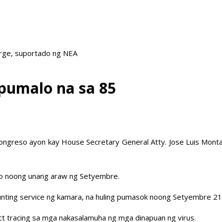
arge, suportado ng NEA
pumalo na sa 85
ngreso ayon kay House Secretary General Atty. Jose Luis Montal
do noong unang araw ng Setyembre.
counting service ng kamara, na huling pumasok noong Setyembre 21
act tracing sa mga nakasalamuha ng mga dinapuan ng virus.