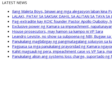
LATEST NEWS
Ilang Maleta Boys, binawi ang mga alegasyon laban kina
LALAKI, PATAY SA SAKSAK DAHIL SA ALITAN SA TAYA S
Pag-extradite kay KOJC founder Pastor Apollo Quiboloy, hi
Exclusive power ng Kamara sa impeachment, napatunayan 
House prosecutors, may hamon sa kampo ni VP Sara
Leandro Leviste, no show sa subpoena ng NBI; Bugaw sa “h
Panukalang magbibigay ng pangmatagalang solusyon sa ka
Pagpasa sa mga panukalang prayoridad ng Kamara ngayong
Kahit magsauli ng pera, impeachment case vs VP Sara, ma
Panukalang alisin ang systems loss charge, suportado ng