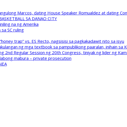
 Pangulong Marcos, dating House Speaker Romualdez at dating C
A BASKETBALL SA DANAO CITY
niling na ng Amerika
sa SC ruling
oney trap” vs. ES Recto, nagsisisi sa pagkakadawit nito sa isyu
kulangan ng mga textbook sa pampublikong paaralan, inihain sa 
 2nd Regular Session ng 20th Congress, tiniyak ng lider ng Kam
labong mabura – private prosecution
 NEA