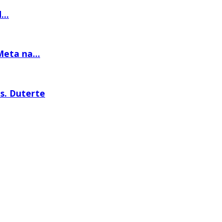
..
eta na...
es. Duterte