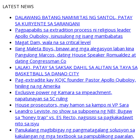
LATEST NEWS
DALAWANG BATANG NAMIMITAS NG SANTOL, PATAY
SA KURYENTE SA SARANGANI
Pagpapabilis sa extradition process ni religious leader
Apollo Quiboloy, isinusulong ng isang mambabatas
Magat Dam, wala na sa critical level
Ilang Maleta Boys, binawi ang mga alegasyon laban kina
Pangulong Marcos, dating House Speaker Romualdez at
dating Congressman Co
LALAKI, PATAY SA SAKSAK DAHIL SA ALITAN SA TAYA SA
BASKETBALL SA DANAO CITY
Pag-extradite kay KOJC founder Pastor Apollo Quiboloy,
hiniling na ng Amerika
Exclusive power ng Kamara sa impeachment,
napatunayan sa SC ruling
House prosecutors, may hamon sa kampo ni VP Sara
Leandro Leviste, no show sa subpoena ng NBI; Bugaw
sa “honey trap” vs. ES Recto, nagsisisi sa pagkakadawit
nito sa isyu
Panukalang magbibigay ng pangmatagalang solusyon sa
kakulangan ng mga textbook sa pampublikong paaralan,