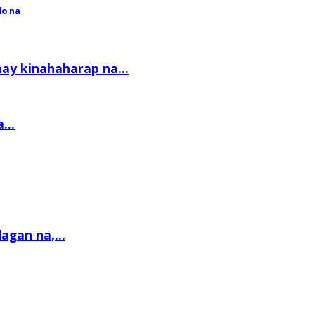
do na
ay kinahaharap na...
...
agan na,...