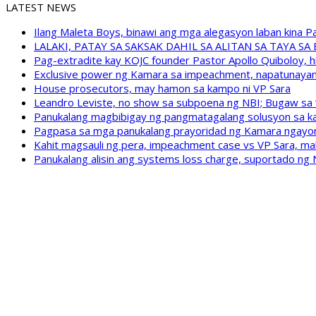
LATEST NEWS
Ilang Maleta Boys, binawi ang mga alegasyon laban kina
LALAKI, PATAY SA SAKSAK DAHIL SA ALITAN SA TAYA S
Pag-extradite kay KOJC founder Pastor Apollo Quiboloy, hi
Exclusive power ng Kamara sa impeachment, napatunayan 
House prosecutors, may hamon sa kampo ni VP Sara
Leandro Leviste, no show sa subpoena ng NBI; Bugaw sa “h
Panukalang magbibigay ng pangmatagalang solusyon sa ka
Pagpasa sa mga panukalang prayoridad ng Kamara ngayong
Kahit magsauli ng pera, impeachment case vs VP Sara, ma
Panukalang alisin ang systems loss charge, suportado ng