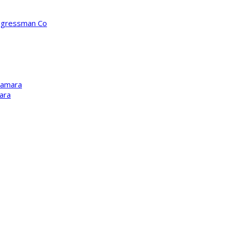
ongressman Co
Kamara
ara