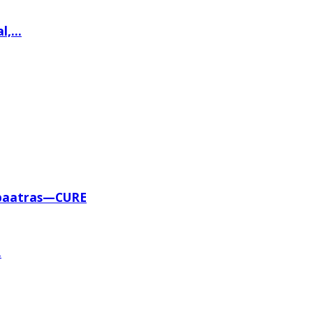
,...
 paatras—CURE
.