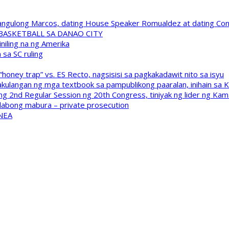
 Pangulong Marcos, dating House Speaker Romualdez at dating C
A BASKETBALL SA DANAO CITY
niling na ng Amerika
sa SC ruling
oney trap” vs. ES Recto, nagsisisi sa pagkakadawit nito sa isyu
kulangan ng mga textbook sa pampublikong paaralan, inihain sa 
 2nd Regular Session ng 20th Congress, tiniyak ng lider ng Kam
labong mabura – private prosecution
 NEA