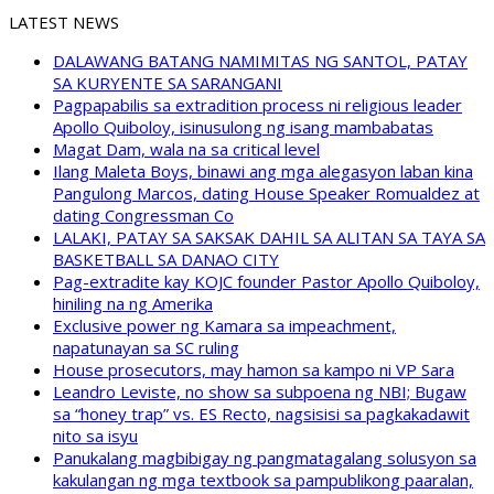
LATEST NEWS
DALAWANG BATANG NAMIMITAS NG SANTOL, PATAY
SA KURYENTE SA SARANGANI
Pagpapabilis sa extradition process ni religious leader
Apollo Quiboloy, isinusulong ng isang mambabatas
Magat Dam, wala na sa critical level
Ilang Maleta Boys, binawi ang mga alegasyon laban kina
Pangulong Marcos, dating House Speaker Romualdez at
dating Congressman Co
LALAKI, PATAY SA SAKSAK DAHIL SA ALITAN SA TAYA SA
BASKETBALL SA DANAO CITY
Pag-extradite kay KOJC founder Pastor Apollo Quiboloy,
hiniling na ng Amerika
Exclusive power ng Kamara sa impeachment,
napatunayan sa SC ruling
House prosecutors, may hamon sa kampo ni VP Sara
Leandro Leviste, no show sa subpoena ng NBI; Bugaw
sa “honey trap” vs. ES Recto, nagsisisi sa pagkakadawit
nito sa isyu
Panukalang magbibigay ng pangmatagalang solusyon sa
kakulangan ng mga textbook sa pampublikong paaralan,