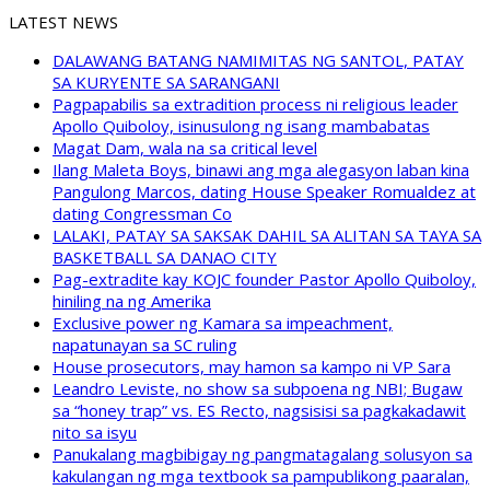
LATEST NEWS
DALAWANG BATANG NAMIMITAS NG SANTOL, PATAY
SA KURYENTE SA SARANGANI
Pagpapabilis sa extradition process ni religious leader
Apollo Quiboloy, isinusulong ng isang mambabatas
Magat Dam, wala na sa critical level
Ilang Maleta Boys, binawi ang mga alegasyon laban kina
Pangulong Marcos, dating House Speaker Romualdez at
dating Congressman Co
LALAKI, PATAY SA SAKSAK DAHIL SA ALITAN SA TAYA SA
BASKETBALL SA DANAO CITY
Pag-extradite kay KOJC founder Pastor Apollo Quiboloy,
hiniling na ng Amerika
Exclusive power ng Kamara sa impeachment,
napatunayan sa SC ruling
House prosecutors, may hamon sa kampo ni VP Sara
Leandro Leviste, no show sa subpoena ng NBI; Bugaw
sa “honey trap” vs. ES Recto, nagsisisi sa pagkakadawit
nito sa isyu
Panukalang magbibigay ng pangmatagalang solusyon sa
kakulangan ng mga textbook sa pampublikong paaralan,