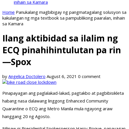
inihain sa Kamara
Home
Panukalang magbibigay ng pangmatagalang solusyon sa
kakulangan ng mga textbook sa pampublikong paaralan, inihain
sa Kamara
Ilang aktibidad sa ilalim ng
ECQ pinahihintulutan pa rin
—Spox
by
Angelica Doctolero
August 6, 2021
0 comment
Pinapayagan ang paglalakad-lakad, pagtakbo at pagbibisikleta
habang nasa dalawang linggong Enhanced Community
Quarantine o ECQ ang Metro Manila mula ngayong araw
hanggang 20 ng Agosto.
Nilinaw ni Presidential Spokesperson Harry Roque, papayagan