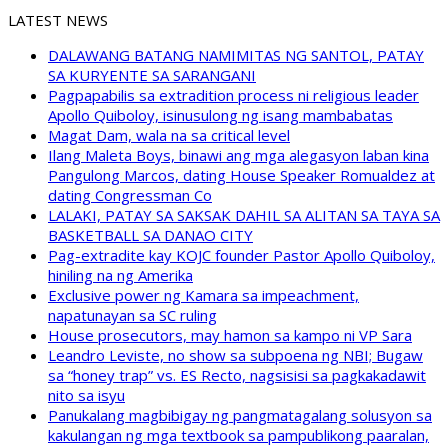
LATEST NEWS
DALAWANG BATANG NAMIMITAS NG SANTOL, PATAY
SA KURYENTE SA SARANGANI
Pagpapabilis sa extradition process ni religious leader
Apollo Quiboloy, isinusulong ng isang mambabatas
Magat Dam, wala na sa critical level
Ilang Maleta Boys, binawi ang mga alegasyon laban kina
Pangulong Marcos, dating House Speaker Romualdez at
dating Congressman Co
LALAKI, PATAY SA SAKSAK DAHIL SA ALITAN SA TAYA SA
BASKETBALL SA DANAO CITY
Pag-extradite kay KOJC founder Pastor Apollo Quiboloy,
hiniling na ng Amerika
Exclusive power ng Kamara sa impeachment,
napatunayan sa SC ruling
House prosecutors, may hamon sa kampo ni VP Sara
Leandro Leviste, no show sa subpoena ng NBI; Bugaw
sa “honey trap” vs. ES Recto, nagsisisi sa pagkakadawit
nito sa isyu
Panukalang magbibigay ng pangmatagalang solusyon sa
kakulangan ng mga textbook sa pampublikong paaralan,