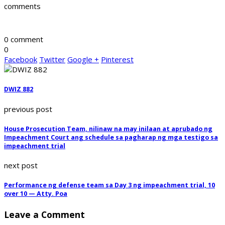
comments
0 comment
0
Facebook
Twitter
Google +
Pinterest
DWIZ 882
previous post
House Prosecution Team, nilinaw na may inilaan at aprubado ng
Impeachment Court ang schedule sa pagharap ng mga testigo sa
impeachment trial
next post
Performance ng defense team sa Day 3 ng impeachment trial, 10
over 10 — Atty. Poa
Leave a Comment