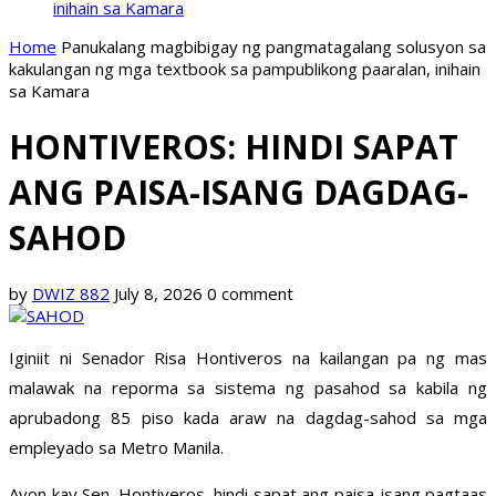
inihain sa Kamara
Home
Panukalang magbibigay ng pangmatagalang solusyon sa
kakulangan ng mga textbook sa pampublikong paaralan, inihain
sa Kamara
HONTIVEROS: HINDI SAPAT
ANG PAISA-ISANG DAGDAG-
SAHOD
by
DWIZ 882
July 8, 2026
0 comment
Iginiit ni Senador Risa Hontiveros na kailangan pa ng mas
malawak na reporma sa sistema ng pasahod sa kabila ng
aprubadong 85 piso kada araw na dagdag-sahod sa mga
empleyado sa Metro Manila.
Ayon kay Sen. Hontiveros, hindi sapat ang paisa-isang pagtaas