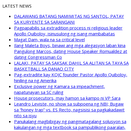
LATEST NEWS
DALAWANG BATANG NAMIMITAS NG SANTOL, PATAY
SA KURYENTE SA SARANGANI
Pagpapabilis sa extradition process ni religious leader
Apollo Quiboloy, isinusulong ng isang mambabatas
Magat Dam, wala na sa critical level
Ilang Maleta Boys, binawi ang mga alegasyon laban kina
Pangulong Marcos, dating House Speaker Romualdez at
dating Congressman Co
LALAKI, PATAY SA SAKSAK DAHIL SA ALITAN SA TAYA SA
BASKETBALL SA DANAO CITY
Pag-extradite kay KOJC founder Pastor Apollo Quiboloy,
hiniling na ng Amerika
Exclusive power ng Kamara sa impeachment,
napatunayan sa SC ruling
House prosecutors, may hamon sa kampo ni VP Sara
Leandro Leviste, no show sa subpoena ng NBI; Bugaw
sa “honey trap” vs. ES Recto, nagsisisi sa pagkakadawit
nito sa isyu
Panukalang magbibigay ng pangmatagalang solusyon sa
kakulangan ng mga textbook sa pampublikong paaralan,