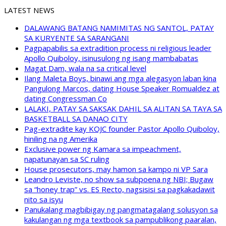
LATEST NEWS
DALAWANG BATANG NAMIMITAS NG SANTOL, PATAY
SA KURYENTE SA SARANGANI
Pagpapabilis sa extradition process ni religious leader
Apollo Quiboloy, isinusulong ng isang mambabatas
Magat Dam, wala na sa critical level
Ilang Maleta Boys, binawi ang mga alegasyon laban kina
Pangulong Marcos, dating House Speaker Romualdez at
dating Congressman Co
LALAKI, PATAY SA SAKSAK DAHIL SA ALITAN SA TAYA SA
BASKETBALL SA DANAO CITY
Pag-extradite kay KOJC founder Pastor Apollo Quiboloy,
hiniling na ng Amerika
Exclusive power ng Kamara sa impeachment,
napatunayan sa SC ruling
House prosecutors, may hamon sa kampo ni VP Sara
Leandro Leviste, no show sa subpoena ng NBI; Bugaw
sa “honey trap” vs. ES Recto, nagsisisi sa pagkakadawit
nito sa isyu
Panukalang magbibigay ng pangmatagalang solusyon sa
kakulangan ng mga textbook sa pampublikong paaralan,