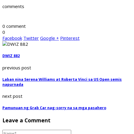
comments
0 comment
0
Facebook
Twitter
Google +
Pinterest
DWIZ 882
previous post
Laban nina Serena Williams at Roberta Vinci sa US Open semis
napurnada
next post
Pamunuan ng Grab Car nag-sorry na sa mga pasahero
Leave a Comment