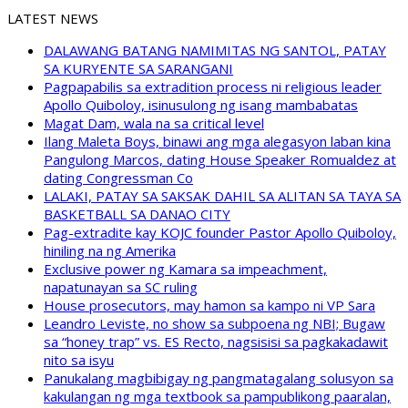
LATEST NEWS
DALAWANG BATANG NAMIMITAS NG SANTOL, PATAY
SA KURYENTE SA SARANGANI
Pagpapabilis sa extradition process ni religious leader
Apollo Quiboloy, isinusulong ng isang mambabatas
Magat Dam, wala na sa critical level
Ilang Maleta Boys, binawi ang mga alegasyon laban kina
Pangulong Marcos, dating House Speaker Romualdez at
dating Congressman Co
LALAKI, PATAY SA SAKSAK DAHIL SA ALITAN SA TAYA SA
BASKETBALL SA DANAO CITY
Pag-extradite kay KOJC founder Pastor Apollo Quiboloy,
hiniling na ng Amerika
Exclusive power ng Kamara sa impeachment,
napatunayan sa SC ruling
House prosecutors, may hamon sa kampo ni VP Sara
Leandro Leviste, no show sa subpoena ng NBI; Bugaw
sa “honey trap” vs. ES Recto, nagsisisi sa pagkakadawit
nito sa isyu
Panukalang magbibigay ng pangmatagalang solusyon sa
kakulangan ng mga textbook sa pampublikong paaralan,