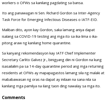
workers o OFWs sa kanilang pagdating sa bansa.
Ito ang panawagan ni Sen. Richard Gordon sa Inter-Agency
Task Force for Emerging Infectious Diseases o IATF-EID.
Maliban dito, ayon kay Gordon, saka lamang aniya dapat
isalang sa COVID-19 testing ang mga ito sa ika-lima o ika-
pitong araw ng kanilang home quarantine.
Sa kanyang rekomendasyon kay IATF Chief Implementer
Secretary Carlito Galvez Jr., binigyang diin ni Gordon na kung
isasailalim pa sa 14-day quarantine period ang mga returning
residents at OFWs ay mapapagastos lamang sila ng malaki at
mababawasan ng oras na dapat ay inilaan na sana nila sa
kanilang mga pamilya na ilang taon ding nawalay sa mga ito.
Comments