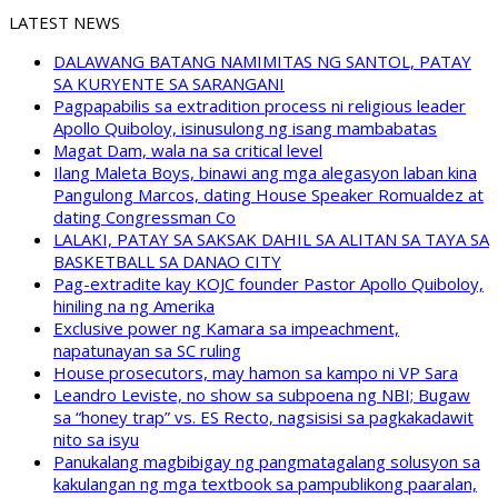
LATEST NEWS
DALAWANG BATANG NAMIMITAS NG SANTOL, PATAY
SA KURYENTE SA SARANGANI
Pagpapabilis sa extradition process ni religious leader
Apollo Quiboloy, isinusulong ng isang mambabatas
Magat Dam, wala na sa critical level
Ilang Maleta Boys, binawi ang mga alegasyon laban kina
Pangulong Marcos, dating House Speaker Romualdez at
dating Congressman Co
LALAKI, PATAY SA SAKSAK DAHIL SA ALITAN SA TAYA SA
BASKETBALL SA DANAO CITY
Pag-extradite kay KOJC founder Pastor Apollo Quiboloy,
hiniling na ng Amerika
Exclusive power ng Kamara sa impeachment,
napatunayan sa SC ruling
House prosecutors, may hamon sa kampo ni VP Sara
Leandro Leviste, no show sa subpoena ng NBI; Bugaw
sa “honey trap” vs. ES Recto, nagsisisi sa pagkakadawit
nito sa isyu
Panukalang magbibigay ng pangmatagalang solusyon sa
kakulangan ng mga textbook sa pampublikong paaralan,