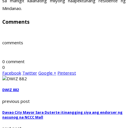
sa mahigit kalahating milyong naapektuhang residente ng
Mindanao.
Comments
comments
0 comment
0
Facebook
Twitter
Google +
Pinterest
DWIZ 882
previous post
Davao City Mayor Sara Duterte itinangging siya ang endorser ng
nasunog na NCCC Mall