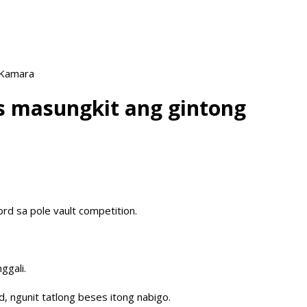
 Kamara
os masungkit ang gintong
rd sa pole vault competition.
ggali.
d, ngunit tatlong beses itong nabigo.