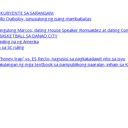
 KURYENTE SA SARANGANI
pollo Quiboloy, isinusulong ng isang mambabatas
 Pangulong Marcos, dating House Speaker Romualdez at dating C
A BASKETBALL SA DANAO CITY
niling na ng Amerika
sa SC ruling
oney trap” vs. ES Recto, nagsisisi sa pagkakadawit nito sa isyu
kulangan ng mga textbook sa pampublikong paaralan, inihain sa 