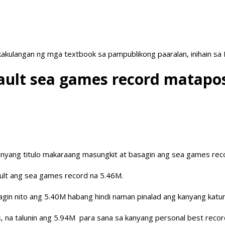
akulangan ng mga textbook sa pampublikong paaralan, inihain sa
vault sea games record matap
anyang titulo makaraang masungkit at basagin ang sea games reco
ult ang sea games record na 5.46M.
gin nito ang 5.40M habang hindi naman pinalad ang kanyang katun
as, na talunin ang 5.94M para sana sa kanyang personal best recor