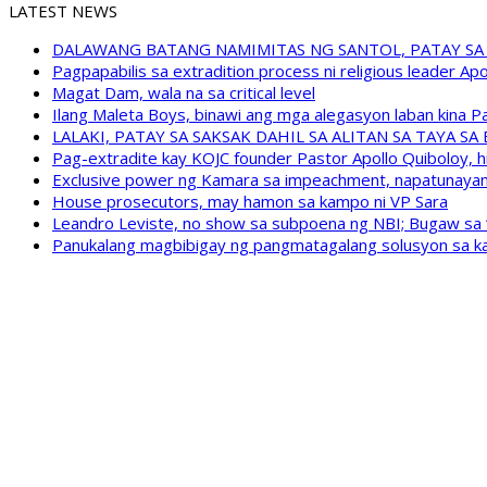
LATEST NEWS
DALAWANG BATANG NAMIMITAS NG SANTOL, PATAY SA
Pagpapabilis sa extradition process ni religious leader A
Magat Dam, wala na sa critical level
Ilang Maleta Boys, binawi ang mga alegasyon laban kina
LALAKI, PATAY SA SAKSAK DAHIL SA ALITAN SA TAYA S
Pag-extradite kay KOJC founder Pastor Apollo Quiboloy, hi
Exclusive power ng Kamara sa impeachment, napatunayan 
House prosecutors, may hamon sa kampo ni VP Sara
Leandro Leviste, no show sa subpoena ng NBI; Bugaw sa “h
Panukalang magbibigay ng pangmatagalang solusyon sa ka