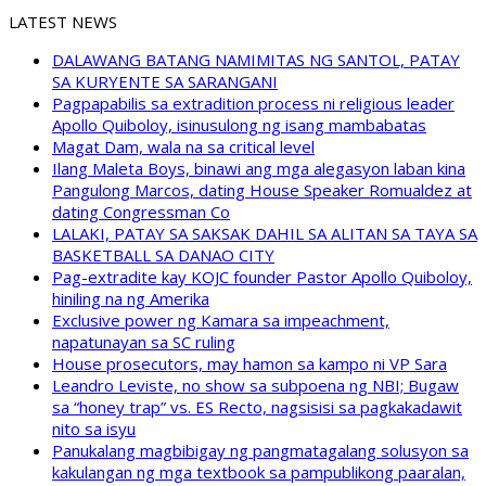
LATEST NEWS
DALAWANG BATANG NAMIMITAS NG SANTOL, PATAY
SA KURYENTE SA SARANGANI
Pagpapabilis sa extradition process ni religious leader
Apollo Quiboloy, isinusulong ng isang mambabatas
Magat Dam, wala na sa critical level
Ilang Maleta Boys, binawi ang mga alegasyon laban kina
Pangulong Marcos, dating House Speaker Romualdez at
dating Congressman Co
LALAKI, PATAY SA SAKSAK DAHIL SA ALITAN SA TAYA SA
BASKETBALL SA DANAO CITY
Pag-extradite kay KOJC founder Pastor Apollo Quiboloy,
hiniling na ng Amerika
Exclusive power ng Kamara sa impeachment,
napatunayan sa SC ruling
House prosecutors, may hamon sa kampo ni VP Sara
Leandro Leviste, no show sa subpoena ng NBI; Bugaw
sa “honey trap” vs. ES Recto, nagsisisi sa pagkakadawit
nito sa isyu
Panukalang magbibigay ng pangmatagalang solusyon sa
kakulangan ng mga textbook sa pampublikong paaralan,