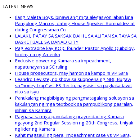
LATEST NEWS
Ilang Maleta Boys, binawi ang mga alegasyon laban kina
Pangulong Marcos, dating House Speaker Romualdez at
dating Congressman Co
LALAKI, PATAY SA SAKSAK DAHIL SA ALITAN SA TAYA SA
BASKETBALL SA DANAO CITY
Pag-extradite kay KOJC founder Pastor Apollo Quiboloy,
hiniling na ng Amerika
Exclusive power ng Kamara sa impeachment,
napatunayan sa SC ruling
House prosecutors, may hamon sa kampo ni VP Sara
Leandro Leviste, no show sa subpoena ng NBI; Bugaw
sa “honey trap” vs. ES Recto, nagsisisi sa pagkakadawit
nito sa isyu
Panukalang magbibigay ng pangmatagalang solusyon sa
kakulangan ng mga textbook sa pampublikong paaralan,
inihain sa Kamara
Pagpasa sa mga panukalang prayoridad ng Kamara
ngayong 2nd Regular Session ng 20th Congress, tiniyak
ng lider ng Kamara
Kahit magsauli ng pera, impeachment case vs VP Sara,