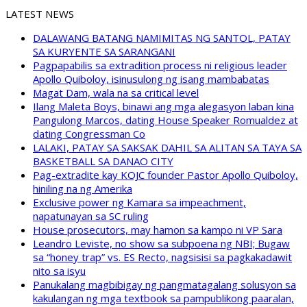
LATEST NEWS
DALAWANG BATANG NAMIMITAS NG SANTOL, PATAY
SA KURYENTE SA SARANGANI
Pagpapabilis sa extradition process ni religious leader
Apollo Quiboloy, isinusulong ng isang mambabatas
Magat Dam, wala na sa critical level
Ilang Maleta Boys, binawi ang mga alegasyon laban kina
Pangulong Marcos, dating House Speaker Romualdez at
dating Congressman Co
LALAKI, PATAY SA SAKSAK DAHIL SA ALITAN SA TAYA SA
BASKETBALL SA DANAO CITY
Pag-extradite kay KOJC founder Pastor Apollo Quiboloy,
hiniling na ng Amerika
Exclusive power ng Kamara sa impeachment,
napatunayan sa SC ruling
House prosecutors, may hamon sa kampo ni VP Sara
Leandro Leviste, no show sa subpoena ng NBI; Bugaw
sa “honey trap” vs. ES Recto, nagsisisi sa pagkakadawit
nito sa isyu
Panukalang magbibigay ng pangmatagalang solusyon sa
kakulangan ng mga textbook sa pampublikong paaralan,