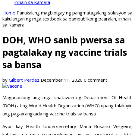
inihain sa Kamara
Home
Panukalang magbibigay ng pangmatagalang solusyon sa
kakulangan ng mga textbook sa pampublikong paaralan, inihain
sa Kamara
DOH, WHO sanib pwersa sa
pagtalakay ng vaccine trials
sa bansa
by
Gilbert Perdez
December 11, 2020
0 comment
Magpupulong ang mga kinatawan ng Department Of Health
(DOH) at ng World Health Organization (WHO) upang talakayin
ang pag-arangkada ng vaccine trials sa bansa.
Ayon kay Health Undersecretary Maria Rosario Vergeire,
kabilang sa mga pagpupulungan ay ang protocol sa trial,