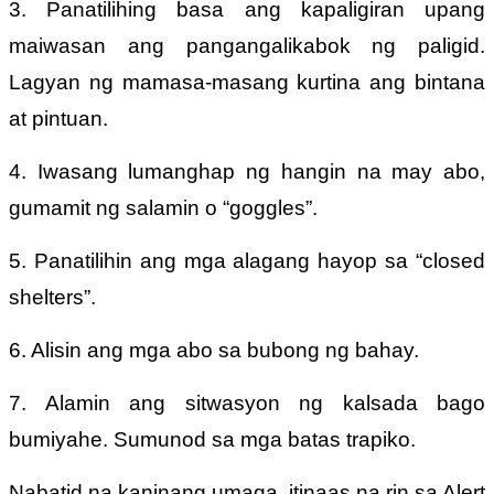
3. Panatilihing basa ang kapaligiran upang
maiwasan ang pangangalikabok ng paligid.
Lagyan ng mamasa-masang kurtina ang bintana
at pintuan.
4. Iwasang lumanghap ng hangin na may abo,
gumamit ng salamin o “goggles”.
5. Panatilihin ang mga alagang hayop sa “closed
shelters”.
6. Alisin ang mga abo sa bubong ng bahay.
7. Alamin ang sitwasyon ng kalsada bago
bumiyahe. Sumunod sa mga batas trapiko.
Nabatid na kaninang umaga, itinaas na rin sa Alert