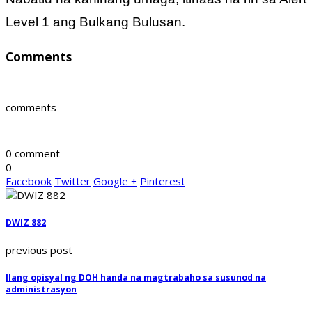
Level 1 ang Bulkang Bulusan.
Comments
comments
0 comment
0
Facebook
Twitter
Google +
Pinterest
DWIZ 882
previous post
Ilang opisyal ng DOH handa na magtrabaho sa susunod na
administrasyon