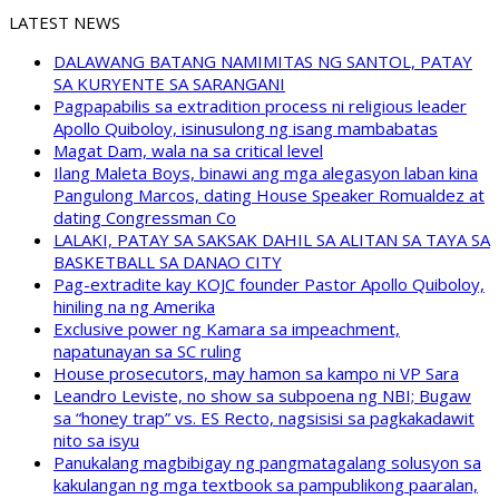
LATEST NEWS
DALAWANG BATANG NAMIMITAS NG SANTOL, PATAY
SA KURYENTE SA SARANGANI
Pagpapabilis sa extradition process ni religious leader
Apollo Quiboloy, isinusulong ng isang mambabatas
Magat Dam, wala na sa critical level
Ilang Maleta Boys, binawi ang mga alegasyon laban kina
Pangulong Marcos, dating House Speaker Romualdez at
dating Congressman Co
LALAKI, PATAY SA SAKSAK DAHIL SA ALITAN SA TAYA SA
BASKETBALL SA DANAO CITY
Pag-extradite kay KOJC founder Pastor Apollo Quiboloy,
hiniling na ng Amerika
Exclusive power ng Kamara sa impeachment,
napatunayan sa SC ruling
House prosecutors, may hamon sa kampo ni VP Sara
Leandro Leviste, no show sa subpoena ng NBI; Bugaw
sa “honey trap” vs. ES Recto, nagsisisi sa pagkakadawit
nito sa isyu
Panukalang magbibigay ng pangmatagalang solusyon sa
kakulangan ng mga textbook sa pampublikong paaralan,