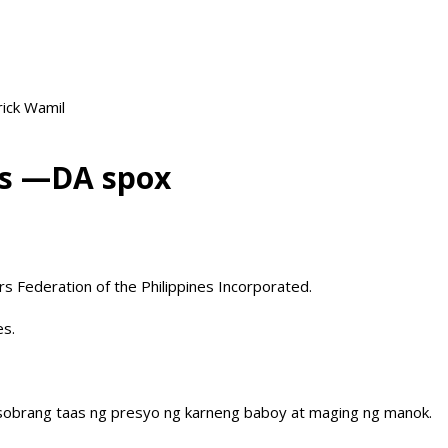
rick Wamil
ers —DA spox
rs Federation of the Philippines Incorporated.
es.
sa sobrang taas ng presyo ng karneng baboy at maging ng manok.