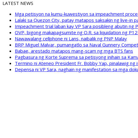
LATEST NEWS
Mga petisyon na kumu-kuwestiyon sa impeachment proceed
Lalaki sa Quezon City, patay matapos saksakin ng live-in p
Impeachment trial laban kay VP Sara posibleng abutin ng P
OVP, bigong makapagsumite ng O.R. sa liquidation ng P12
Nawawalang cellphone ni Lans, naibalik ng PNP Malay
BRP Miguel Malvar, pumangatlo sa Naval Gunnery Compe
Babae, arestado matapos mang-scam ng mga BTS fans
Pagbasura ng Korte Suprema sa petisyong inihain sa Kam
Termino ni Ateneo President Fr. Bobby Yap, pinalawig ng 
Depensa ni VP Sara, naghain ng manifestation sa mga dok