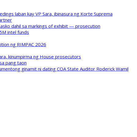
ings laban kay VP Sara, ibinasura ng Korte Suprema
artner
asko dahil sa markings of exhibit — prosecution
5M intel funds
tition ng RIMPAC 2026
ara, kinumpirma ng House prosecutors
isa pang taon
umentong ginamit ni dating COA State Auditor Roderick Wamil