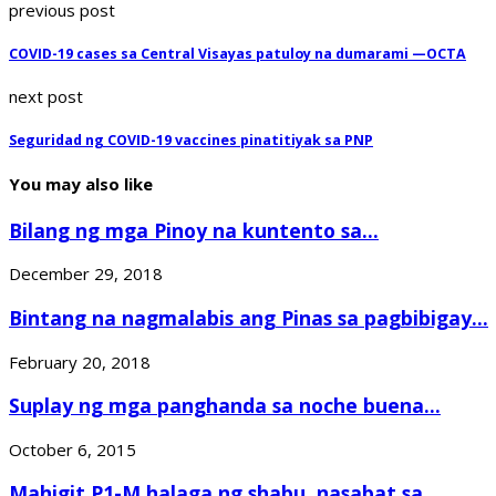
previous post
COVID-19 cases sa Central Visayas patuloy na dumarami —OCTA
next post
Seguridad ng COVID-19 vaccines pinatitiyak sa PNP
You may also like
Bilang ng mga Pinoy na kuntento sa...
December 29, 2018
Bintang na nagmalabis ang Pinas sa pagbibigay...
February 20, 2018
Suplay ng mga panghanda sa noche buena...
October 6, 2015
Mahigit P1-M halaga ng shabu, nasabat sa...