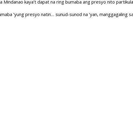
 Mindanao kaya’t dapat na ring bumaba ang presyo nito partikula
umaba ‘yung presyo natin… sunud-sunod na ‘yan, manggagaling sa