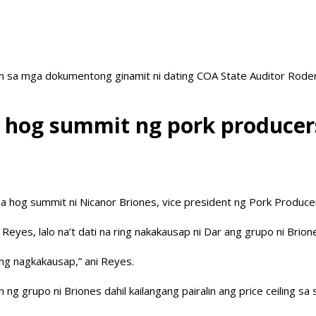
on sa mga dokumentong ginamit ni dating COA State Auditor Rode
 na hog summit ng pork produc
 na hog summit ni Nicanor Briones, vice president ng Pork Produce
eyes, lalo na’t dati na ring nakakausap ni Dar ang grupo ni Brion
ang nagkakausap,” ani Reyes.
g grupo ni Briones dahil kailangang pairalin ang price ceiling 