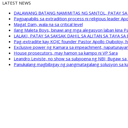
LATEST NEWS
DALAWANG BATANG NAMIMITAS NG SANTOL, PATAY SA
Pagpapabilis sa extradition process ni religious leader A
Magat Dam, wala na sa critical level
Ilang Maleta Boys, binawi ang mga alegasyon laban kina
LALAKI, PATAY SA SAKSAK DAHIL SA ALITAN SA TAYA S
Pag-extradite kay KOJC founder Pastor Apollo Quiboloy, hi
Exclusive power ng Kamara sa impeachment, napatunayan 
House prosecutors, may hamon sa kampo ni VP Sara
Leandro Leviste, no show sa subpoena ng NBI; Bugaw sa “h
Panukalang magbibigay ng pangmatagalang solusyon sa ka