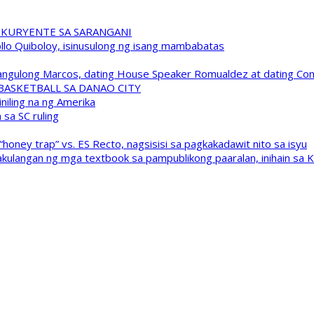
 KURYENTE SA SARANGANI
pollo Quiboloy, isinusulong ng isang mambabatas
 Pangulong Marcos, dating House Speaker Romualdez at dating C
A BASKETBALL SA DANAO CITY
niling na ng Amerika
sa SC ruling
oney trap” vs. ES Recto, nagsisisi sa pagkakadawit nito sa isyu
kulangan ng mga textbook sa pampublikong paaralan, inihain sa 