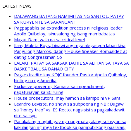
LATEST NEWS
DALAWANG BATANG NAMIMITAS NG SANTOL, PATAY
SA KURYENTE SA SARANGANI
Pagpapabilis sa extradition process ni religious leader
Apollo Quiboloy, isinusulong ng isang mambabatas
Magat Dam, wala na sa critical level
Ilang Maleta Boys, binawi ang mga alegasyon laban kina
Pangulong Marcos, dating House Speaker Romualdez at
dating Congressman Co
LALAKI, PATAY SA SAKSAK DAHIL SA ALITAN SA TAYA SA
BASKETBALL SA DANAO CITY
Pag-extradite kay KOJC founder Pastor Apollo Quiboloy,
hiniling na ng Amerika
Exclusive power ng Kamara sa impeachment,
napatunayan sa SC ruling
House prosecutors, may hamon sa kampo ni VP Sara
Leandro Leviste, no show sa subpoena ng NBI; Bugaw
sa “honey trap” vs. ES Recto, nagsisisi sa pagkakadawit
nito sa isyu
Panukalang magbibigay ng pangmatagalang solusyon sa
kakulangan ng mga textbook sa pampublikong paaralan,