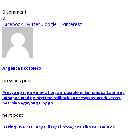
0 comment
0
Facebook
Twitter
Google +
Pinterest
Angelica Doctolero
previous post
Presyo ng mga gulay at bigaa, posibleng tumaas sa kabila ng
ipinapatupad ng bigtime rollback sa presyo ng produktong
petrolyo ngayong Linggo
next post
Dating US First Lady Hillary Clinton, positibo sa COVID-19