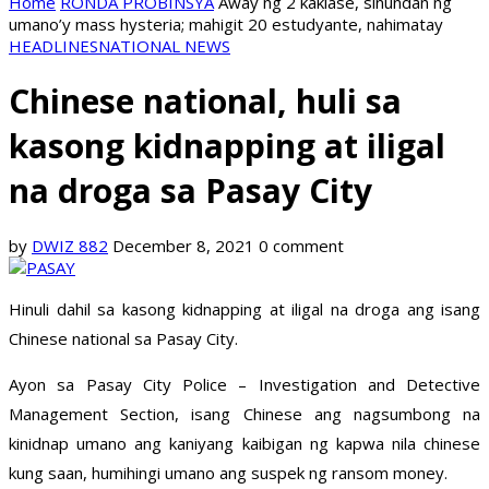
Home
RONDA PROBINSYA
Away ng 2 kaklase, sinundan ng
umano’y mass hysteria; mahigit 20 estudyante, nahimatay
HEADLINES
NATIONAL NEWS
Chinese national, huli sa
kasong kidnapping at iligal
na droga sa Pasay City
by
DWIZ 882
December 8, 2021
0 comment
Hinuli dahil sa kasong kidnapping at iligal na droga ang isang
Chinese national sa Pasay City.
Ayon sa Pasay City Police – Investigation and Detective
Management Section, isang Chinese ang nagsumbong na
kinidnap umano ang kaniyang kaibigan ng kapwa nila chinese
kung saan, humihingi umano ang suspek ng ransom money.