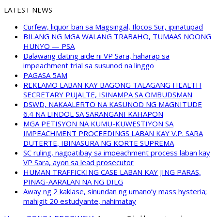
LATEST NEWS
Curfew, liquor ban sa Magsingal, Ilocos Sur, ipinatupad
BILANG NG MGA WALANG TRABAHO, TUMAAS NOONG
HUNYO — PSA
Dalawang dating aide ni VP Sara, haharap sa
impeachment trial sa susunod na linggo
PAGASA 5AM
REKLAMO LABAN KAY BAGONG TALAGANG HEALTH
SECRETARY PUJALTE, ISINAMPA SA OMBUDSMAN
DSWD, NAKAALERTO NA KASUNOD NG MAGNITUDE
6.4 NA LINDOL SA SARANGANI KAHAPON
MGA PETISYON NA KUMU-KUWESTIYON SA
IMPEACHMENT PROCEEDINGS LABAN KAY V.P. SARA
DUTERTE, IBINASURA NG KORTE SUPREMA
SC ruling, nagpatibay sa impeachment process laban kay
VP Sara, ayon sa lead prosecutor
HUMAN TRAFFICKING CASE LABAN KAY JING PARAS,
PINAG-AARALAN NA NG DILG
Away ng 2 kaklase, sinundan ng umano’y mass hysteria;
mahigit 20 estudyante, nahimatay