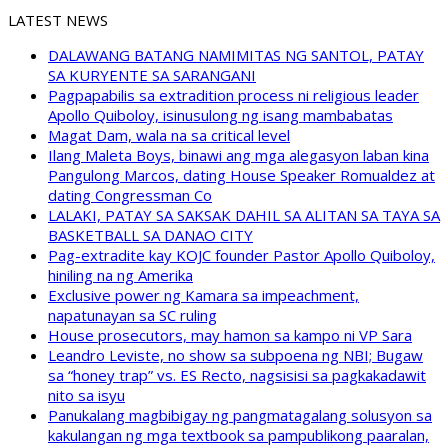
LATEST NEWS
DALAWANG BATANG NAMIMITAS NG SANTOL, PATAY
SA KURYENTE SA SARANGANI
Pagpapabilis sa extradition process ni religious leader
Apollo Quiboloy, isinusulong ng isang mambabatas
Magat Dam, wala na sa critical level
Ilang Maleta Boys, binawi ang mga alegasyon laban kina
Pangulong Marcos, dating House Speaker Romualdez at
dating Congressman Co
LALAKI, PATAY SA SAKSAK DAHIL SA ALITAN SA TAYA SA
BASKETBALL SA DANAO CITY
Pag-extradite kay KOJC founder Pastor Apollo Quiboloy,
hiniling na ng Amerika
Exclusive power ng Kamara sa impeachment,
napatunayan sa SC ruling
House prosecutors, may hamon sa kampo ni VP Sara
Leandro Leviste, no show sa subpoena ng NBI; Bugaw
sa “honey trap” vs. ES Recto, nagsisisi sa pagkakadawit
nito sa isyu
Panukalang magbibigay ng pangmatagalang solusyon sa
kakulangan ng mga textbook sa pampublikong paaralan,