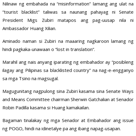
Nilinaw ng embahada na “misinformation” lamang ang ulat na
“tourist blacklist” taliwas sa naunang pahayag ni Senate
President Migs Zubiri matapos ang pag-uusap nila ni
Ambassador Huang Xilian.
Aminado naman si Zubiri na maaaring nagkaroon lamang ng
hindi pagkaka-unawaan o “lost in translation”.
Marahil ang nais anyang iparating ng embahador ay “posibleng
ilagay ang Pilipinas sa blacklisted country” na nag-e-engganyo
sa mga Tsino na magsugal.
Magugunitang nagpulong sina Zubiri kasama sina Senate Ways
and Means Committee chairman Sherwin Gatchalian at Senador
Robin Padilla kasama si Huang kamakailan.
Bagaman tinalakay ng mga Senador at Embahador ang issue
ng POGO, hindi na idinetalye pa ang ibang napag-usapan.