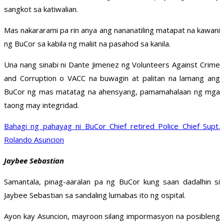
sangkot sa katiwalian.
Mas nakararami pa rin anya ang nananatiling matapat na kawani
ng BuCor sa kabila ng maliit na pasahod sa kanila.
Una nang sinabi ni Dante Jimenez ng Volunteers Against Crime
and Corruption o VACC na buwagin at palitan na lamang ang
BuCor ng mas matatag na ahensyang, pamamahalaan ng mga
taong may integridad.
Bahagi ng pahayag ni BuCor Chief retired Police Chief Supt.
Rolando Asuncion
Jaybee Sebastian
Samantala, pinag-aaralan pa ng BuCor kung saan dadalhin si
Jaybee Sebastian sa sandaling lumabas ito ng ospital.
Ayon kay Asuncion, mayroon silang impormasyon na posibleng