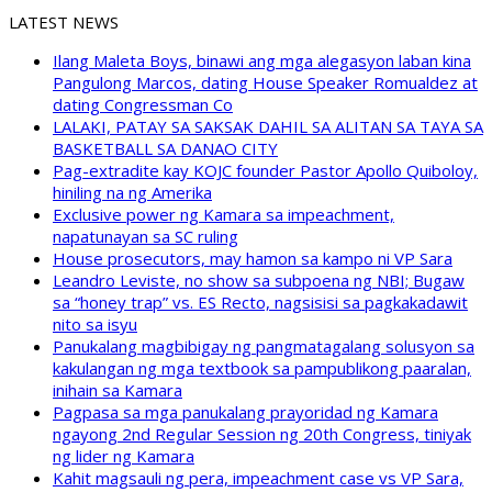
LATEST NEWS
Ilang Maleta Boys, binawi ang mga alegasyon laban kina
Pangulong Marcos, dating House Speaker Romualdez at
dating Congressman Co
LALAKI, PATAY SA SAKSAK DAHIL SA ALITAN SA TAYA SA
BASKETBALL SA DANAO CITY
Pag-extradite kay KOJC founder Pastor Apollo Quiboloy,
hiniling na ng Amerika
Exclusive power ng Kamara sa impeachment,
napatunayan sa SC ruling
House prosecutors, may hamon sa kampo ni VP Sara
Leandro Leviste, no show sa subpoena ng NBI; Bugaw
sa “honey trap” vs. ES Recto, nagsisisi sa pagkakadawit
nito sa isyu
Panukalang magbibigay ng pangmatagalang solusyon sa
kakulangan ng mga textbook sa pampublikong paaralan,
inihain sa Kamara
Pagpasa sa mga panukalang prayoridad ng Kamara
ngayong 2nd Regular Session ng 20th Congress, tiniyak
ng lider ng Kamara
Kahit magsauli ng pera, impeachment case vs VP Sara,