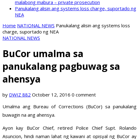
malabong mabura – private prosecution
Panukalang alisin ang systems loss charge, suportado ng
NEA
Home
NATIONAL NEWS
Panukalang alisin ang systems loss
charge, suportado ng NEA
NATIONAL NEWS
BuCor umalma sa
panukalang pagbuwag sa
ahensya
by
DWIZ 882
October 12, 2016
0 comment
Umalma ang Bureau of Corrections (BuCor) sa panukalang
buwagin na ang ahensya.
Ayon kay BuCor Chief, retired Police Chief Supt. Rolando
Asuncion, hindi naman lahat ng kawani at opisyal ng BuCor ay