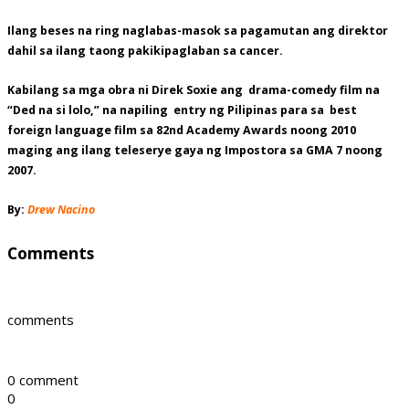
Ilang beses na ring naglabas-masok sa pagamutan ang direktor
dahil sa ilang taong pakikipaglaban sa cancer.
Kabilang sa mga obra ni Direk Soxie ang drama-comedy film na
“Ded na si lolo,” na napiling entry ng Pilipinas para sa best
foreign language film sa 82nd Academy Awards noong 2010
maging ang ilang teleserye gaya ng Impostora sa GMA 7 noong
2007.
By:
Drew Nacino
Comments
comments
0 comment
0