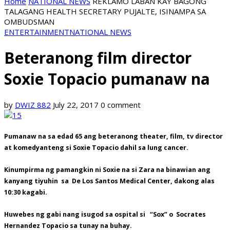
Home
NATIONAL NEWS
REKLAMO LABAN KAY BAGONG
TALAGANG HEALTH SECRETARY PUJALTE, ISINAMPA SA
OMBUDSMAN
ENTERTAINMENT
NATIONAL NEWS
Beteranong film director
Soxie Topacio pumanaw na
by
DWIZ 882
July 22, 2017
0 comment
Pumanaw na sa edad 65 ang beteranong theater, film, tv director
at komedyanteng si Soxie Topacio dahil sa lung cancer.
Kinumpirma ng pamangkin ni Soxie na si Zara na binawian ang
kanyang tiyuhin sa De Los Santos Medical Center, dakong alas
10:30 kagabi.
Huwebes ng gabi nang isugod sa ospital si “Sox” o Socrates
Hernandez Topacio sa tunay na buhay.