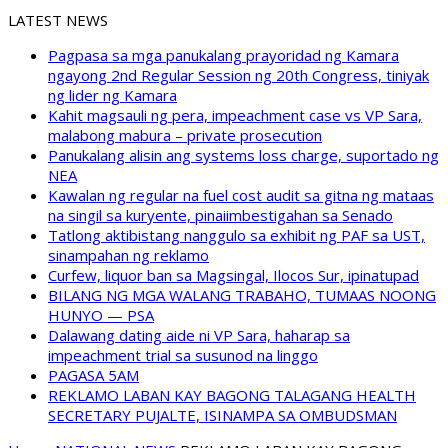
LATEST NEWS
Pagpasa sa mga panukalang prayoridad ng Kamara
ngayong 2nd Regular Session ng 20th Congress, tiniyak
ng lider ng Kamara
Kahit magsauli ng pera, impeachment case vs VP Sara,
malabong mabura – private prosecution
Panukalang alisin ang systems loss charge, suportado ng
NEA
Kawalan ng regular na fuel cost audit sa gitna ng mataas
na singil sa kuryente, pinaiimbestigahan sa Senado
Tatlong aktibistang nanggulo sa exhibit ng PAF sa UST,
sinampahan ng reklamo
Curfew, liquor ban sa Magsingal, Ilocos Sur, ipinatupad
BILANG NG MGA WALANG TRABAHO, TUMAAS NOONG
HUNYO — PSA
Dalawang dating aide ni VP Sara, haharap sa
impeachment trial sa susunod na linggo
PAGASA 5AM
REKLAMO LABAN KAY BAGONG TALAGANG HEALTH
SECRETARY PUJALTE, ISINAMPA SA OMBUDSMAN