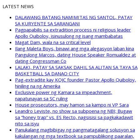
LATEST NEWS
DALAWANG BATANG NAMIMITAS NG SANTOL, PATAY
SA KURYENTE SA SARANGANI
Pagpapabilis sa extradition process ni religious leader
Apollo Quiboloy, isinusulong ng isang mambabatas
Magat Dam, wala na sa critical level
Ilang Maleta Boys, binawi ang mga alegasyon laban kina
Pangulong Marcos, dating House Speaker Romualdez at
dating Congressman Co
LALAKI, PATAY SA SAKSAK DAHIL SA ALITAN SA TAYA SA
BASKETBALL SA DANAO CITY
Pag-extradite kay KOJC founder Pastor Apollo Quiboloy,
hiniling na ng Amerika
Exclusive power ng Kamara sa impeachment,
napatunayan sa SC ruling
House prosecutors, may hamon sa kampo ni VP Sara
Leandro Leviste, no show sa subpoena ng NBI; Bugaw
sa “honey trap” vs. ES Recto, nagsisisi sa pagkakadawit
nito sa isyu
Panukalang magbibigay ng pangmatagalang solusyon sa
kakulangan ng mga textbook sa pampublikong paaralan,