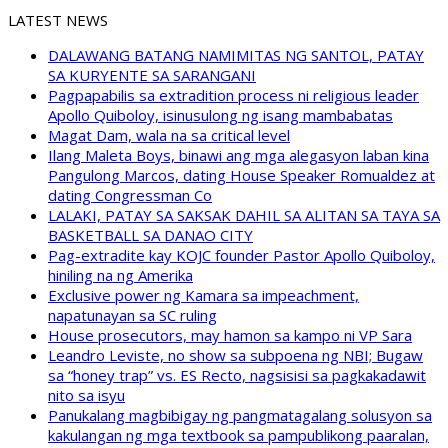
LATEST NEWS
DALAWANG BATANG NAMIMITAS NG SANTOL, PATAY
SA KURYENTE SA SARANGANI
Pagpapabilis sa extradition process ni religious leader
Apollo Quiboloy, isinusulong ng isang mambabatas
Magat Dam, wala na sa critical level
Ilang Maleta Boys, binawi ang mga alegasyon laban kina
Pangulong Marcos, dating House Speaker Romualdez at
dating Congressman Co
LALAKI, PATAY SA SAKSAK DAHIL SA ALITAN SA TAYA SA
BASKETBALL SA DANAO CITY
Pag-extradite kay KOJC founder Pastor Apollo Quiboloy,
hiniling na ng Amerika
Exclusive power ng Kamara sa impeachment,
napatunayan sa SC ruling
House prosecutors, may hamon sa kampo ni VP Sara
Leandro Leviste, no show sa subpoena ng NBI; Bugaw
sa “honey trap” vs. ES Recto, nagsisisi sa pagkakadawit
nito sa isyu
Panukalang magbibigay ng pangmatagalang solusyon sa
kakulangan ng mga textbook sa pampublikong paaralan,