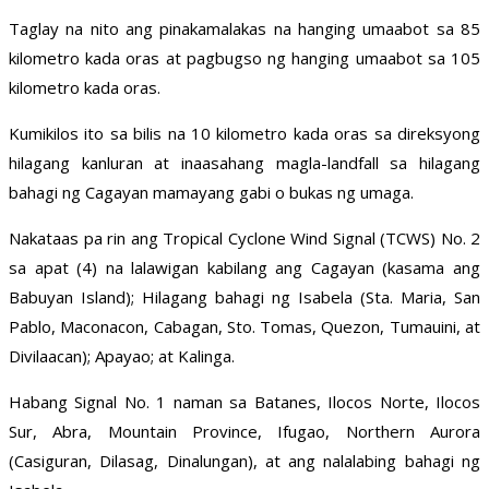
Taglay na nito ang pinakamalakas na hanging umaabot sa 85
kilometro kada oras at pagbugso ng hanging umaabot sa 105
kilometro kada oras.
Kumikilos ito sa bilis na 10 kilometro kada oras sa direksyong
hilagang kanluran at inaasahang magla-landfall sa hilagang
bahagi ng Cagayan mamayang gabi o bukas ng umaga.
Nakataas pa rin ang Tropical Cyclone Wind Signal (TCWS) No. 2
sa apat (4) na lalawigan kabilang ang Cagayan (kasama ang
Babuyan Island); Hilagang bahagi ng Isabela (Sta. Maria, San
Pablo, Maconacon, Cabagan, Sto. Tomas, Quezon, Tumauini, at
Divilaacan); Apayao; at Kalinga.
Habang Signal No. 1 naman sa Batanes, Ilocos Norte, Ilocos
Sur, Abra, Mountain Province, Ifugao, Northern Aurora
(Casiguran, Dilasag, Dinalungan), at ang nalalabing bahagi ng