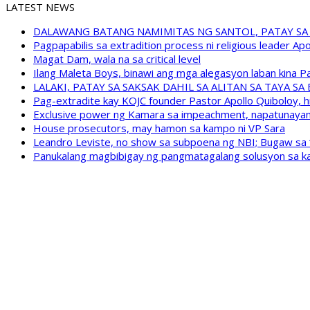
LATEST NEWS
DALAWANG BATANG NAMIMITAS NG SANTOL, PATAY SA
Pagpapabilis sa extradition process ni religious leader A
Magat Dam, wala na sa critical level
Ilang Maleta Boys, binawi ang mga alegasyon laban kina
LALAKI, PATAY SA SAKSAK DAHIL SA ALITAN SA TAYA S
Pag-extradite kay KOJC founder Pastor Apollo Quiboloy, hi
Exclusive power ng Kamara sa impeachment, napatunayan 
House prosecutors, may hamon sa kampo ni VP Sara
Leandro Leviste, no show sa subpoena ng NBI; Bugaw sa “h
Panukalang magbibigay ng pangmatagalang solusyon sa ka