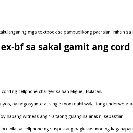
akulangan ng mga textbook sa pampublikong paaralan, inihain sa
ex-bf sa sakal gamit ang cord
cord ng cellphone charger sa San Miguel, Bulacan.
0 anyos, na negosyante at single mom dahil wala itong underwear
poy habang witness ang 10 taong gulang na anak ni sebastian.
skubre nila sa cellphone ng suspek ang pagkakasunod ng kaganapa