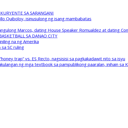
 KURYENTE SA SARANGANI
pollo Quiboloy, isinusulong ng isang mambabatas
 Pangulong Marcos, dating House Speaker Romualdez at dating C
A BASKETBALL SA DANAO CITY
niling na ng Amerika
sa SC ruling
oney trap” vs. ES Recto, nagsisisi sa pagkakadawit nito sa isyu
kulangan ng mga textbook sa pampublikong paaralan, inihain sa 