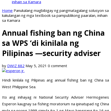
inihain sa Kamara
Home
Panukalang magbibigay ng pangmatagalang solusyon sa
kakulangan ng mga textbook sa pampublikong paaralan, inihain
sa Kamara
Annual fishing ban ng China
sa WPS ‘di kinilala ng
Pilipinas —security adviser
by
DWIZ 882
May 5, 2021
0 comment
Hindi kinilala ng Pilipinas ang annual fishing ban ng China sa
West Philippine Sea.
Ito ang inihayag ni National Security Adviser Hermogenes
Esperon kaugnay sa fishing moratorium na ipinatupad ng China
mula pa noong 1999 simula ika-1 ng Mayo hanggang ika-16 ng