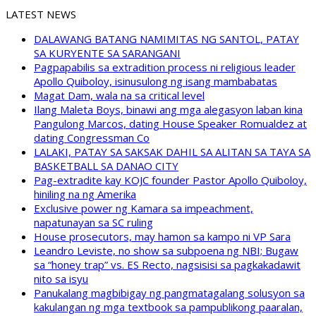
LATEST NEWS
DALAWANG BATANG NAMIMITAS NG SANTOL, PATAY
SA KURYENTE SA SARANGANI
Pagpapabilis sa extradition process ni religious leader
Apollo Quiboloy, isinusulong ng isang mambabatas
Magat Dam, wala na sa critical level
Ilang Maleta Boys, binawi ang mga alegasyon laban kina
Pangulong Marcos, dating House Speaker Romualdez at
dating Congressman Co
LALAKI, PATAY SA SAKSAK DAHIL SA ALITAN SA TAYA SA
BASKETBALL SA DANAO CITY
Pag-extradite kay KOJC founder Pastor Apollo Quiboloy,
hiniling na ng Amerika
Exclusive power ng Kamara sa impeachment,
napatunayan sa SC ruling
House prosecutors, may hamon sa kampo ni VP Sara
Leandro Leviste, no show sa subpoena ng NBI; Bugaw
sa “honey trap” vs. ES Recto, nagsisisi sa pagkakadawit
nito sa isyu
Panukalang magbibigay ng pangmatagalang solusyon sa
kakulangan ng mga textbook sa pampublikong paaralan,