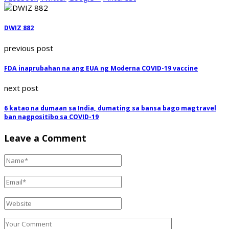
DWIZ 882
previous post
FDA inaprubahan na ang EUA ng Moderna COVID-19 vaccine
next post
6 katao na dumaan sa India, dumating sa bansa bago magtravel
ban nagpositibo sa COVID-19
Leave a Comment