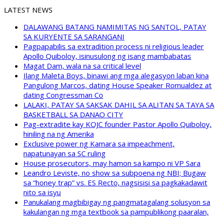
LATEST NEWS
DALAWANG BATANG NAMIMITAS NG SANTOL, PATAY
SA KURYENTE SA SARANGANI
Pagpapabilis sa extradition process ni religious leader
Apollo Quiboloy, isinusulong ng isang mambabatas
Magat Dam, wala na sa critical level
Ilang Maleta Boys, binawi ang mga alegasyon laban kina
Pangulong Marcos, dating House Speaker Romualdez at
dating Congressman Co
LALAKI, PATAY SA SAKSAK DAHIL SA ALITAN SA TAYA SA
BASKETBALL SA DANAO CITY
Pag-extradite kay KOJC founder Pastor Apollo Quiboloy,
hiniling na ng Amerika
Exclusive power ng Kamara sa impeachment,
napatunayan sa SC ruling
House prosecutors, may hamon sa kampo ni VP Sara
Leandro Leviste, no show sa subpoena ng NBI; Bugaw
sa “honey trap” vs. ES Recto, nagsisisi sa pagkakadawit
nito sa isyu
Panukalang magbibigay ng pangmatagalang solusyon sa
kakulangan ng mga textbook sa pampublikong paaralan,