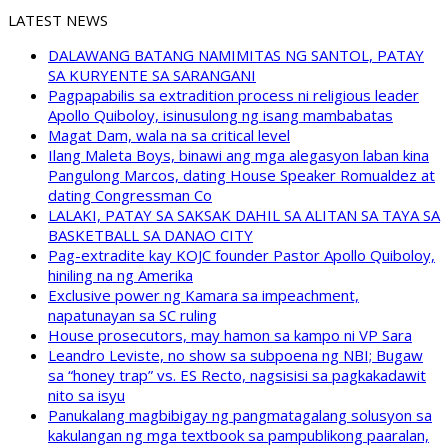
LATEST NEWS
DALAWANG BATANG NAMIMITAS NG SANTOL, PATAY
SA KURYENTE SA SARANGANI
Pagpapabilis sa extradition process ni religious leader
Apollo Quiboloy, isinusulong ng isang mambabatas
Magat Dam, wala na sa critical level
Ilang Maleta Boys, binawi ang mga alegasyon laban kina
Pangulong Marcos, dating House Speaker Romualdez at
dating Congressman Co
LALAKI, PATAY SA SAKSAK DAHIL SA ALITAN SA TAYA SA
BASKETBALL SA DANAO CITY
Pag-extradite kay KOJC founder Pastor Apollo Quiboloy,
hiniling na ng Amerika
Exclusive power ng Kamara sa impeachment,
napatunayan sa SC ruling
House prosecutors, may hamon sa kampo ni VP Sara
Leandro Leviste, no show sa subpoena ng NBI; Bugaw
sa “honey trap” vs. ES Recto, nagsisisi sa pagkakadawit
nito sa isyu
Panukalang magbibigay ng pangmatagalang solusyon sa
kakulangan ng mga textbook sa pampublikong paaralan,