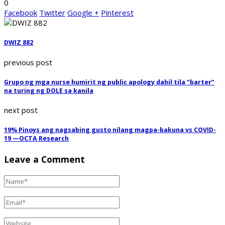
0
Facebook
Twitter
Google +
Pinterest
DWIZ 882
previous post
Grupo ng mga nurse humirit ng public apology dahil tila “barter”
na turing ng DOLE sa kanila
next post
19% Pinoys ang nagsabing gusto nilang magpa-bakuna vs COVID-
19 —OCTA Research
Leave a Comment