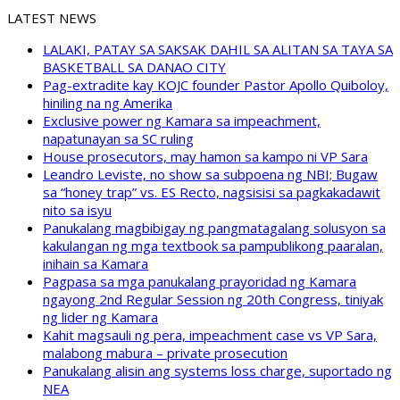
LATEST NEWS
LALAKI, PATAY SA SAKSAK DAHIL SA ALITAN SA TAYA SA
BASKETBALL SA DANAO CITY
Pag-extradite kay KOJC founder Pastor Apollo Quiboloy,
hiniling na ng Amerika
Exclusive power ng Kamara sa impeachment,
napatunayan sa SC ruling
House prosecutors, may hamon sa kampo ni VP Sara
Leandro Leviste, no show sa subpoena ng NBI; Bugaw
sa “honey trap” vs. ES Recto, nagsisisi sa pagkakadawit
nito sa isyu
Panukalang magbibigay ng pangmatagalang solusyon sa
kakulangan ng mga textbook sa pampublikong paaralan,
inihain sa Kamara
Pagpasa sa mga panukalang prayoridad ng Kamara
ngayong 2nd Regular Session ng 20th Congress, tiniyak
ng lider ng Kamara
Kahit magsauli ng pera, impeachment case vs VP Sara,
malabong mabura – private prosecution
Panukalang alisin ang systems loss charge, suportado ng
NEA