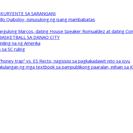
 KURYENTE SA SARANGANI
pollo Quiboloy, isinusulong ng isang mambabatas
 Pangulong Marcos, dating House Speaker Romualdez at dating C
A BASKETBALL SA DANAO CITY
niling na ng Amerika
sa SC ruling
oney trap” vs. ES Recto, nagsisisi sa pagkakadawit nito sa isyu
kulangan ng mga textbook sa pampublikong paaralan, inihain sa 