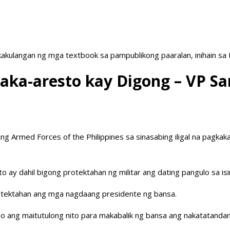
akulangan ng mga textbook sa pampublikong paaralan, inihain sa
ka-aresto kay Digong – VP Sa
ng Armed Forces of the Philippines sa sinasabing iligal na pagka
o ay dahil bigong protektahan ng militar ang dating pangulo sa isin
rotektahan ang mga nagdaang presidente ng bansa.
o ang maitutulong nito para makabalik ng bansa ang nakatatanda