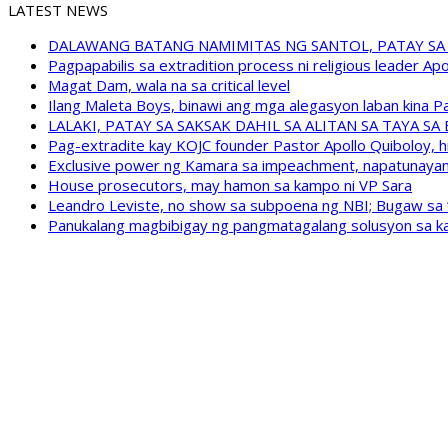
LATEST NEWS
DALAWANG BATANG NAMIMITAS NG SANTOL, PATAY SA
Pagpapabilis sa extradition process ni religious leader A
Magat Dam, wala na sa critical level
Ilang Maleta Boys, binawi ang mga alegasyon laban kina
LALAKI, PATAY SA SAKSAK DAHIL SA ALITAN SA TAYA S
Pag-extradite kay KOJC founder Pastor Apollo Quiboloy, hi
Exclusive power ng Kamara sa impeachment, napatunayan 
House prosecutors, may hamon sa kampo ni VP Sara
Leandro Leviste, no show sa subpoena ng NBI; Bugaw sa “h
Panukalang magbibigay ng pangmatagalang solusyon sa ka