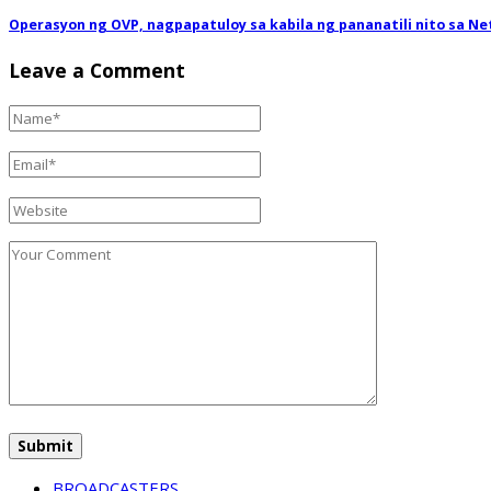
Operasyon ng OVP, nagpapatuloy sa kabila ng pananatili nito sa N
Leave a Comment
BROADCASTERS