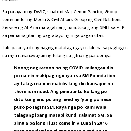
Sa panayam ng DWIZ, sinabi ni Maj. Cenon Pancito, Group
commander ng Media & Civil Affairs Group ng Civil Relations
Service ng AFP na matagal nang tumutulong ang SMFI sa AFP
sa pamamagitan ng pagtatayo ng mga pagamutan.
Lalo pa aniya itong naging matatag ngayon lalo na sa pagtugon
sa mga nananawagan ng tulong sa gitna ng pandemya.
Noong nagkaroon po ng COVID kailangan din
po namin makipag-ugnayan sa SM Foundation
ay talaga naman mabilis lang din kausapin na
there is in need. Ang pinupunto ko lang po
dito kung ano po ang need ay ‘yung po nasa
puso po lagi ni SM, kaya nga po kami wala
talagang ibang masabi kundi salamat SM. Sa
simula pa lang I just came in V Luna in 2016
pero ang dami na nilang nagawa and up to