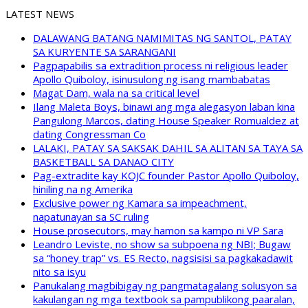
LATEST NEWS
DALAWANG BATANG NAMIMITAS NG SANTOL, PATAY
SA KURYENTE SA SARANGANI
Pagpapabilis sa extradition process ni religious leader
Apollo Quiboloy, isinusulong ng isang mambabatas
Magat Dam, wala na sa critical level
Ilang Maleta Boys, binawi ang mga alegasyon laban kina
Pangulong Marcos, dating House Speaker Romualdez at
dating Congressman Co
LALAKI, PATAY SA SAKSAK DAHIL SA ALITAN SA TAYA SA
BASKETBALL SA DANAO CITY
Pag-extradite kay KOJC founder Pastor Apollo Quiboloy,
hiniling na ng Amerika
Exclusive power ng Kamara sa impeachment,
napatunayan sa SC ruling
House prosecutors, may hamon sa kampo ni VP Sara
Leandro Leviste, no show sa subpoena ng NBI; Bugaw
sa “honey trap” vs. ES Recto, nagsisisi sa pagkakadawit
nito sa isyu
Panukalang magbibigay ng pangmatagalang solusyon sa
kakulangan ng mga textbook sa pampublikong paaralan,