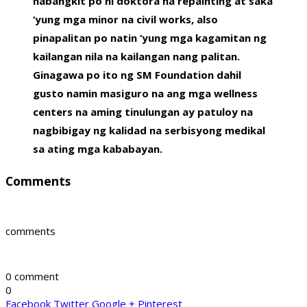
nabangkit po ni doktora na repainting at saka
‘yung mga minor na civil works, also
pinapalitan po natin ‘yung mga kagamitan ng
kailangan nila na kailangan nang palitan.
Ginagawa po ito ng SM Foundation dahil
gusto namin masiguro na ang mga wellness
centers na aming tinulungan ay patuloy na
nagbibigay ng kalidad na serbisyong medikal
sa ating mga kababayan.
Comments
comments
0 comment
0
Facebook
Twitter
Google +
Pinterest