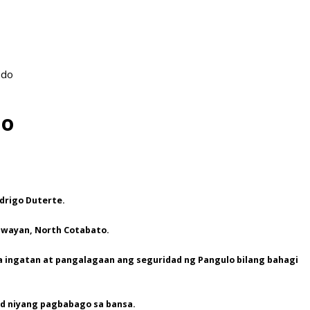
ado
lo
odrigo Duterte.
cawayan, North Cotabato.
 ingatan at pangalagaan ang seguridad ng Pangulo bilang bahagi
d niyang pagbabago sa bansa.