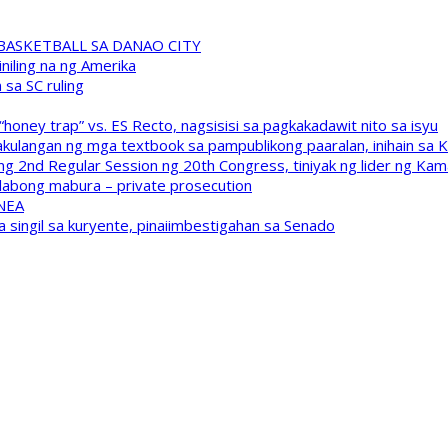
A BASKETBALL SA DANAO CITY
niling na ng Amerika
sa SC ruling
oney trap” vs. ES Recto, nagsisisi sa pagkakadawit nito sa isyu
kulangan ng mga textbook sa pampublikong paaralan, inihain sa 
 2nd Regular Session ng 20th Congress, tiniyak ng lider ng Kam
labong mabura – private prosecution
 NEA
a singil sa kuryente, pinaiimbestigahan sa Senado