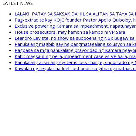
LATEST NEWS
LALAKI, PATAY SA SAKSAK DAHIL SA ALITAN SA TAYA S
Pag-extradite kay KOJC founder Pastor Apollo Quiboloy, hi
Exclusive power ng Kamara sa impeachment, napatunayan 
House prosecutors, may hamon sa kampo ni VP Sara
Leandro Leviste, no show sa subpoena ng NBI; Bugaw sa “h
Panukalang magbibigay ng pangmatagalang solusyon sa ka
Pagpasa sa mga panukalang prayoridad ng Kamara ngayong
Kahit magsauli ng pera, impeachment case vs VP Sara, ma
Panukalang alisin ang systems loss charge, suportado ng
Kawalan ng regular na fuel cost audit sa gitna ng mataas n