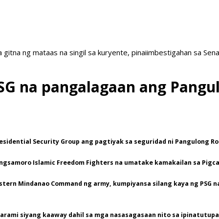
a gitna ng mataas na singil sa kuryente, pinaiimbestigahan sa Sen
SG na pangalagaan ang Pangu
residential Security Group ang pagtiyak sa seguridad ni Pangulong R
o Bangsamoro Islamic Freedom Fighters na umatake kamakailan sa Pig
stern Mindanao Command ng army, kumpiyansa silang kaya ng PSG na
ami siyang kaaway dahil sa mga nasasagasaan nito sa ipinatutupa