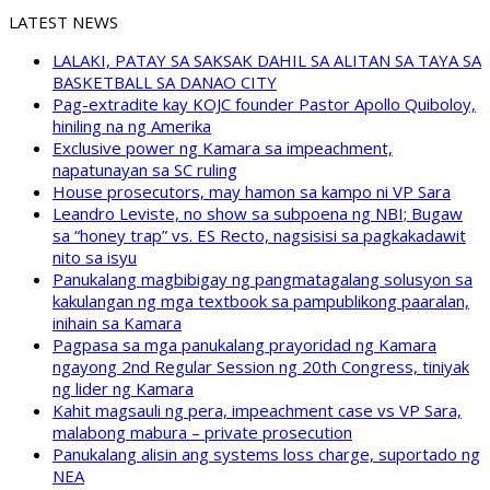
LATEST NEWS
LALAKI, PATAY SA SAKSAK DAHIL SA ALITAN SA TAYA SA
BASKETBALL SA DANAO CITY
Pag-extradite kay KOJC founder Pastor Apollo Quiboloy,
hiniling na ng Amerika
Exclusive power ng Kamara sa impeachment,
napatunayan sa SC ruling
House prosecutors, may hamon sa kampo ni VP Sara
Leandro Leviste, no show sa subpoena ng NBI; Bugaw
sa “honey trap” vs. ES Recto, nagsisisi sa pagkakadawit
nito sa isyu
Panukalang magbibigay ng pangmatagalang solusyon sa
kakulangan ng mga textbook sa pampublikong paaralan,
inihain sa Kamara
Pagpasa sa mga panukalang prayoridad ng Kamara
ngayong 2nd Regular Session ng 20th Congress, tiniyak
ng lider ng Kamara
Kahit magsauli ng pera, impeachment case vs VP Sara,
malabong mabura – private prosecution
Panukalang alisin ang systems loss charge, suportado ng
NEA