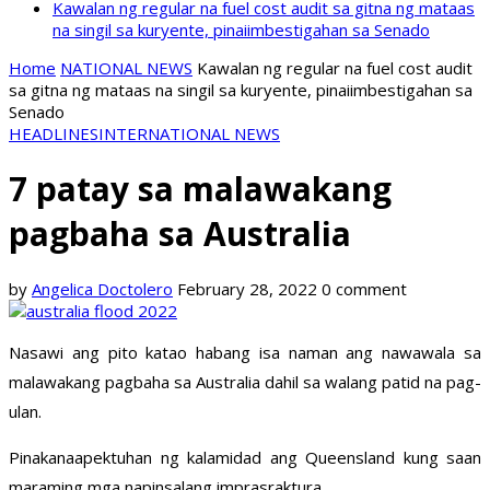
Kawalan ng regular na fuel cost audit sa gitna ng mataas
na singil sa kuryente, pinaiimbestigahan sa Senado
Home
NATIONAL NEWS
Kawalan ng regular na fuel cost audit
sa gitna ng mataas na singil sa kuryente, pinaiimbestigahan sa
Senado
HEADLINES
INTERNATIONAL NEWS
7 patay sa malawakang
pagbaha sa Australia
by
Angelica Doctolero
February 28, 2022
0 comment
Nasawi ang pito katao habang isa naman ang nawawala sa
malawakang pagbaha sa Australia dahil sa walang patid na pag-
ulan.
Pinakanaapektuhan ng kalamidad ang Queensland kung saan
maraming mga napinsalang imprasraktura.