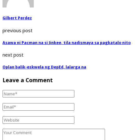
Gilbert Perdez
previous post
Asawa ni Pacman na si Jinkee, tila nadismaya sa pagkatalo nito
next post
Oplan balik-eskwela ng DepEd, lalarga na
Leave a Comment