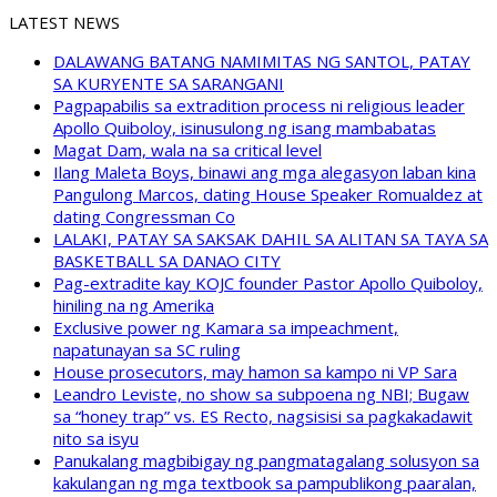
LATEST NEWS
DALAWANG BATANG NAMIMITAS NG SANTOL, PATAY
SA KURYENTE SA SARANGANI
Pagpapabilis sa extradition process ni religious leader
Apollo Quiboloy, isinusulong ng isang mambabatas
Magat Dam, wala na sa critical level
Ilang Maleta Boys, binawi ang mga alegasyon laban kina
Pangulong Marcos, dating House Speaker Romualdez at
dating Congressman Co
LALAKI, PATAY SA SAKSAK DAHIL SA ALITAN SA TAYA SA
BASKETBALL SA DANAO CITY
Pag-extradite kay KOJC founder Pastor Apollo Quiboloy,
hiniling na ng Amerika
Exclusive power ng Kamara sa impeachment,
napatunayan sa SC ruling
House prosecutors, may hamon sa kampo ni VP Sara
Leandro Leviste, no show sa subpoena ng NBI; Bugaw
sa “honey trap” vs. ES Recto, nagsisisi sa pagkakadawit
nito sa isyu
Panukalang magbibigay ng pangmatagalang solusyon sa
kakulangan ng mga textbook sa pampublikong paaralan,